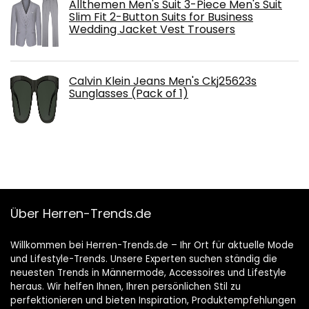
Allthemen Men's Suit 3-Piece Men's Suit
Slim Fit 2-Button Suits for Business
Wedding Jacket Vest Trousers
Calvin Klein Jeans Men's Ckj25623s
Sunglasses (Pack of 1)
Über Herren-Trends.de
Willkommen bei Herren-Trends.de – Ihr Ort für aktuelle Mode
und Lifestyle-Trends. Unsere Experten suchen ständig die
neuesten Trends in Männermode, Accessoires und Lifestyle
heraus. Wir helfen Ihnen, Ihren persönlichen Stil zu
perfektionieren und bieten Inspiration, Produktempfehlungen