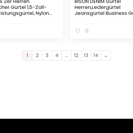
E 2er Herren
BISON DENIM Gürtel
cher Gürtel 1,5-Zoll-
Herren,Ledergürtel
istungsgürtel, Nylon
Jeansgürtel Business G
lverschluss-
Metall Retro Denim Gür
schnalle, Geschenk
für Herren Kleidung 3
ktischem Molle-
Breit mit Geschenkbox
 und Haken
1
2
3
4
…
12
13
14
→