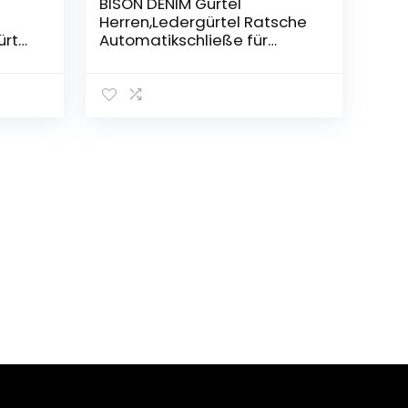
BISON DENIM Gürtel
Herren,Ledergürtel Ratsche
ürtel
Automatikschließe für
tel
Herren Kleidung Business
8mm
Anzug Gürtel Größe
Angepasst 35mm Breit
Gürtel