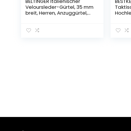
BELTINGER Italienischer
BESTKE
Veloursleder-Gürtel, 35 mm
Taktis
breit, Herren, Anzuggürtel,
Hochle
Hosengürtel, Wildleder,
Schnel
Schließe Silber
Metall
mit ta
Beutel