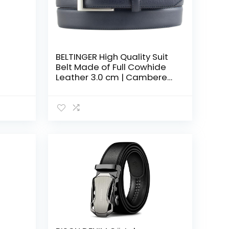
BELTINGER High Quality Suit
Belt Made of Full Cowhide
Leather 3.0 cm | Cambered
en
Leather Belt Men 30 mm |
ness
Business Belt Made in Italy