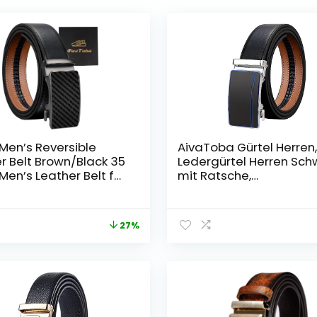
1 Men’s Reversible
AivaToba Gürtel Herren
r Belt Brown/Black 35
Ledergürtel Herren Sch
en’s Leather Belt for
mit Ratsche,
Business & Leisure.
Automatikschließe für
r Belt Men in Premium
Herren Business Anzug, 
r, Men’s Belt Black.
35mm, Größe Angepass
27%
ift Idea