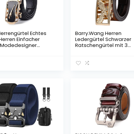
Herrengürtel Echtes
Barry.Wang Herren
Herren Einfacher
Ledergürtel Schwarzer
l Modedesigner
Ratschengürtel mit 3
ss Gürtel Jaguar
automatischen Schnall
 Dekorative
Verstellbarer Gurt Busi
rung Automatische
Geschenkbox
le