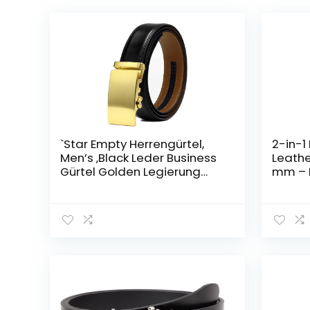
`Star Empty Herrengürtel,
​​2-in-
Men’s ‚Black Leder Business
Leathe
Gürtel Golden Legierung
mm – M
Schnalle Solide Einfache
Suits, 
Formale Männliche Anzug
Leathe
Taillengurt Rindsleder All-
Leathe
Match
Belt G