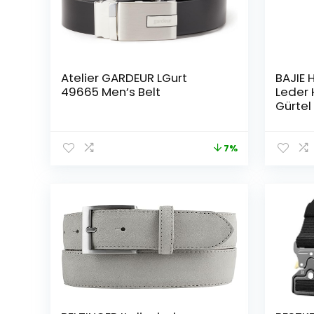
Atelier GARDEUR LGurt
BAJIE 
49665 Men’s Belt
Leder 
Gürte
Busine
Muster
Legie
7%
Schnal