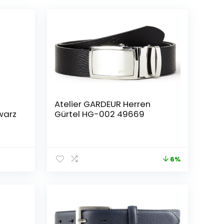
,
Atelier GARDEUR Herren
warz
Gürtel HG-002 49669
Breit
t.
6%