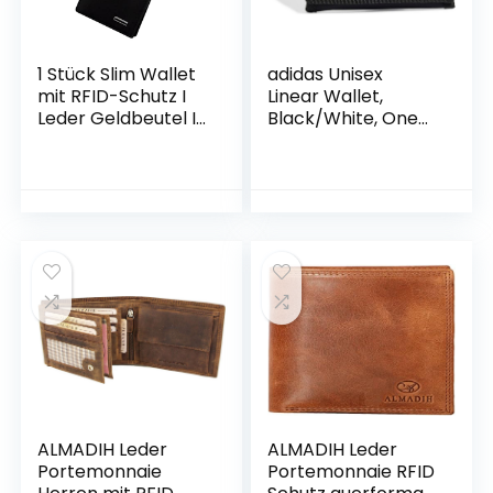
1 Stück Slim Wallet
adidas Unisex
mit RFID-Schutz I
Linear Wallet,
Leder Geldbeutel I
Black/White, One
Lange Business
Size
Canvas Geldbörse
für Herren I
Kartenetui Karten
Portemonnaie I
Kreditkartenetui
ALMADIH Leder
ALMADIH Leder
Portemonnaie
Portemonnaie RFID