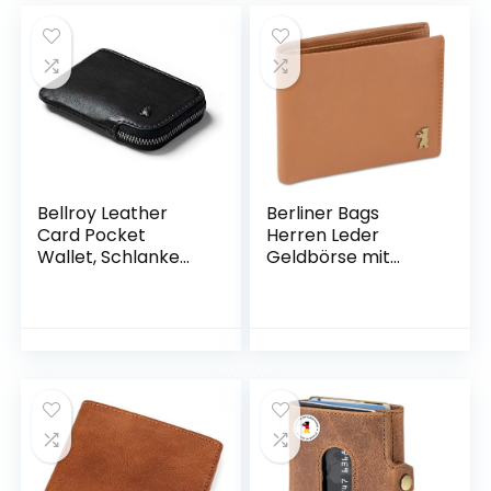
Compartment for
Münzfach | Wallet
ID, Wallet (Black)
(Hochformat mit
Druckknopf innen,
Dunkel Braun)
Bellroy Leather
Berliner Bags
Card Pocket
Herren Leder
Wallet, Schlanke
Geldbörse mit
Brieftasche mit
Ausweisfach,
Reißverschluss
Männer
(Max. 15 Karten,
Portemonnaie mit
Fach für Scheine
RFID Schutz mit
und Münzen) –
Münzfach –
Black
Cognac