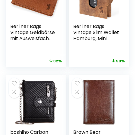
Berliner Bags
Berliner Bags
Vintage Geldbörse
Vintage Slim Wallet
mit Ausweisfach
Hamburg, Mini
aus Leder, Herren
Wallet Made of
Portemonnaie mit
Leather, Wallet
RFID-Schutz –
with TÜV-Tested
32%
50%
Braun
RFID Protection, for
Men – Brown
boshiho Carbon
Brown Bear