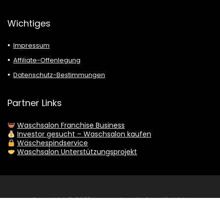
Wichtiges
Impressum
Affiliate-Offenlegung
Datenschutz-Bestimmungen
Partner Links
Waschsalon Franchise Business
Investor gesucht – Waschsalon kaufen
Wäschespindservice
Waschsalon Unterstützungsprojekt
Copyright © 2025
herren-trends.de
– All rights
reserved. |
WordPress-Doctor.de