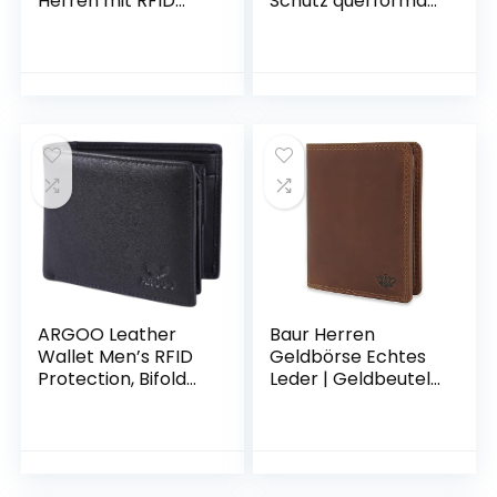
Herren mit RFID
Schutz querformat
Schutz 15
15 Kartenfächer
Kartenfächer
Premium
Geschenkbox –
Rindsleder +
Leder Geldbörse
Geschenkbox
Geldbeutel für
(P2Q-BD) Herren
Männer Portmonee
Börse Geldbörse
Brieftasche (P2Q
Geldbeutel
Braun Vintage)
Portmonee
Brieftasche Unisex
cognac tan braun
(P2Q deluxe)
ARGOO Leather
Baur Herren
Wallet Men’s RFID
Geldbörse Echtes
Protection, Bifold
Leder | Geldbeutel
Wallet, Genuine
mit RFID Schutz |
Leather Wallet
Großes
Large with Coin
Portemonnaie
Compartment,
Hochformat |
Transparent View
Geldtasche mit