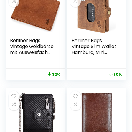
Berliner Bags
Berliner Bags
Vintage Geldbörse
Vintage Slim Wallet
mit Ausweisfach
Hamburg, Mini
aus Leder, Herren
Wallet Made of
Portemonnaie mit
Leather, Wallet
RFID-Schutz –
with TÜV-Tested
32%
50%
Braun
RFID Protection, for
Men – Brown