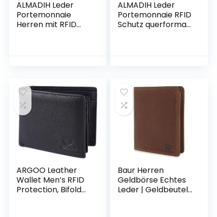
ALMADIH Leder
ALMADIH Leder
Portemonnaie
Portemonnaie RFID
Herren mit RFID
Schutz querformat
Schutz 15
15 Kartenfächer
Kartenfächer
Premium
Geschenkbox –
Rindsleder +
Leder Geldbörse
Geschenkbox
Geldbeutel für
(P2Q-BD) Herren
Männer Portmonee
Börse Geldbörse
Brieftasche (P2Q
Geldbeutel
Braun Vintage)
Portmonee
Brieftasche Unisex
cognac tan braun
(P2Q deluxe)
ARGOO Leather
Baur Herren
Wallet Men’s RFID
Geldbörse Echtes
Protection, Bifold
Leder | Geldbeutel
Wallet, Genuine
mit RFID Schutz |
Leather Wallet
Großes