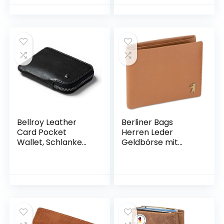
Large with Coin
Portemonnaie
Compartment,
Hochformat |
Transparent View
Geldtasche mit
Compartment for
Münzfach | Wallet
ID, Wallet (Black)
(Hochformat mit
Druckknopf innen,
Dunkel Braun)
Bellroy Leather
Berliner Bags
Card Pocket
Herren Leder
Wallet, Schlanke
Geldbörse mit
Brieftasche mit
Ausweisfach,
Reißverschluss
Männer
(Max. 15 Karten,
Portemonnaie mit
Fach für Scheine
RFID Schutz mit
und Münzen) –
Münzfach –
Black
Cognac