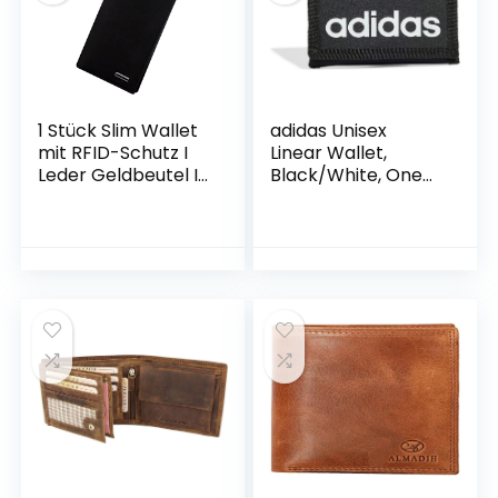
1 Stück Slim Wallet
adidas Unisex
mit RFID-Schutz I
Linear Wallet,
Leder Geldbeutel I
Black/White, One
Lange Business
Size
Canvas Geldbörse
für Herren I
Kartenetui Karten
Portemonnaie I
Kreditkartenetui