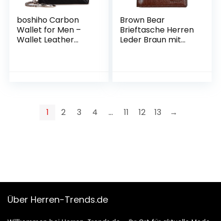
boshiho Carbon
Brown Bear
Wallet for Men –
Brieftasche Herren
Wallet Leather
Leder Braun mit
Black Boss with
RFID-Schutz,
Chain Credit Card
Männer Geldbörse
Holder with RFID
aus Büffelleder,
Protection 13
hochwertiges
Compartments
Portemonnaie mit
Coin Pocket & Slim
13 Kartenfächer &
Design Carbon
Doppelnaht
1
2
3
4
…
11
12
13
→
Fibre Wallet
Über Herren-Trends.de