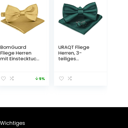
BomGuard
URAQT Fliege
Fliege Herren
Herren, 3-
mit Einstecktuch
teiliges
Set glänzend
Klassische
gebunden,
Einfarbig Fliegen
Schleife für
mit Einstecktuch
5%
Anzug Smoking
Manschettenknö
Hemd usw.
pfe für Männer,
Smoking Fliege
Schleife mit
Haken, Schmale
Bow Tie für
Hochzeit Party
Wichtiges