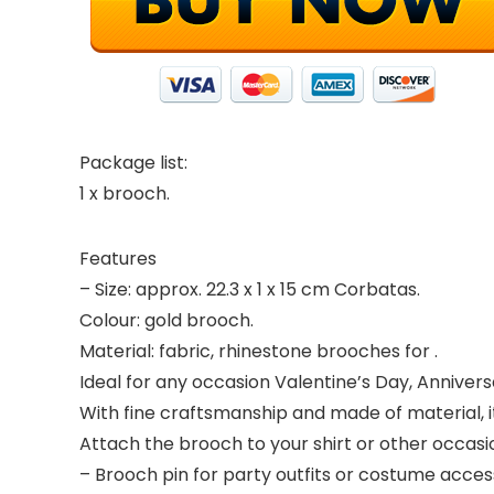
Package list:
1 x brooch.
Features
– Size: approx. 22.3 x 1 x 15 cm Corbatas.
Colour: gold brooch.
Material: fabric, rhinestone brooches for .
Ideal for any occasion Valentine’s Day, Annivers
With fine craftsmanship and made of material, it i
Attach the brooch to your shirt or other occas
– Brooch pin for party outfits or costume access