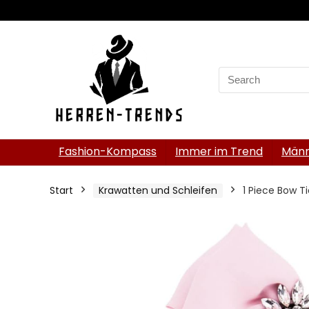
Search
for:
Fashion-Kompass
Immer im Trend
Männ
Start
Krawatten und Schleifen
1 Piece Bow Ti