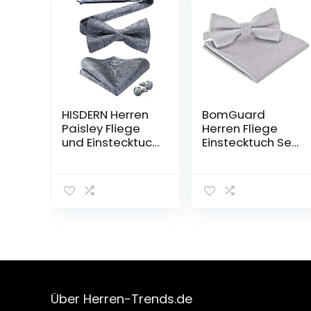
HISDERN Herren
BomGuard
Paisley Fliege
Herren Fliege
und Einstecktuch
Einstecktuch Set
mit
Schleife für
Manschettenknö
Anzug Smoking
pfe Set,Schleife
Hemd usw
mit Haken –
Bereits
Gfebunden，
Verstellbare
Fliege,Vorgebun
dene Fliege,für
Hochzeit Sfeier
Weihnachten
Über Herren-Trends.de
Halloween