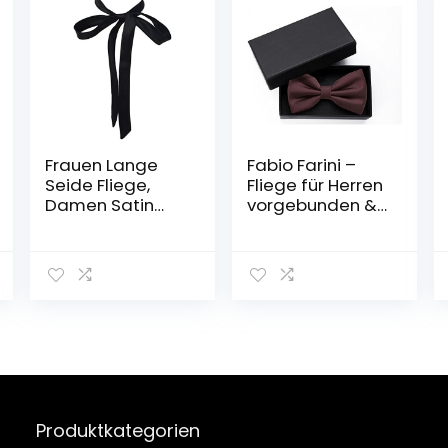
Frauen Lange
Fabio Farini –
Seide Fliege,
Fliege für Herren
Damen Satin
vorgebunden &
Selbst
verstellbar,
Krawatte/Band
klassische
Fliege Für T-Shirt
Schleife in
Dekoration
unifarben,
Muttertag
Querbinder für
Geschenk W-B-
feierliche
T1
Anlässe
Produktkategorien