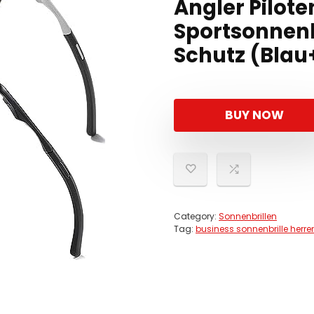
Angler Pilote
Sportsonnenb
Schutz (Bla
BUY NOW
Category:
Sonnenbrillen
Tag:
business sonnenbrille herre