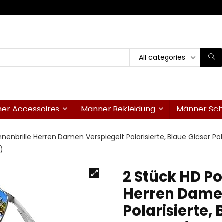
All categories
er Accessoires
Männer Bekleidung
Männer Sc
nenbrille Herren Damen Verspiegelt Polarisierte, Blaue Gläser Polbr
)
2 Stück HD Po
Herren Damen
Polarisierte, 