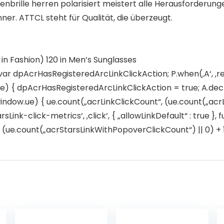
nenbrille herren polarisiert meistert alle Herausforder
ner. ATTCL steht für Qualität, die überzeugt.
 in Fashion) 120 in Men’s Sunglasses
 var dpAcrHasRegisteredArcLinkClickAction; P.when(‚A‘, ‚re
 { dpAcrHasRegisteredArcLinkClickAction = true; A.declarat
window.ue) { ue.count(„acrLinkClickCount“, (ue.count(„acrLink
sLink-click-metrics‘, ‚click‘, { „allowLinkDefault“ : true },
e.count(„acrStarsLinkWithPopoverClickCount“) || 0) + 1); 