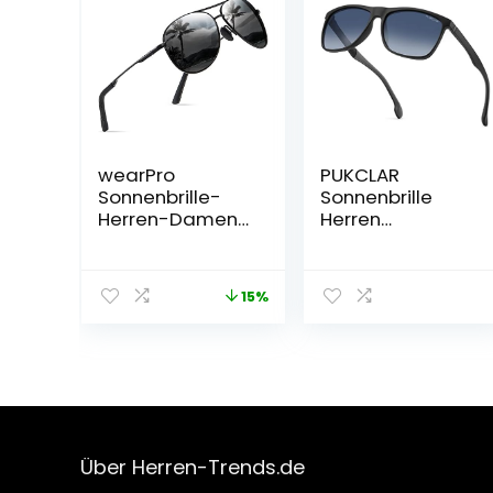
wearPro
PUKCLAR
Sonnenbrille-
Sonnenbrille
Herren-Damen-
Herren
Polarisiert
Polarisierte
Premium
TR90 Rahmen
Metallrahmen
UV400
15%
Sonnenbrillen
Rechteckige
Unisex mit
Vintage Sport
UV400 Schutz
im Freien Golf
Vintage
Radfahren
Schwarz
Angeln Wandern
Fahrerbrille
Eyewear
Über Herren-Trends.de