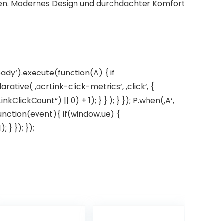
ungen. Modernes Design und durchdachter Komfort
ady‘).execute(function(A) { if
ive( ‚acrLink-click-metrics‘, ‚click‘, {
ClickCount“) || 0) + 1); } } ); } }); P.when(‚A‘,
 function(event){ if(window.ue) {
} }); });