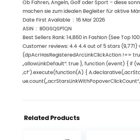
Ob Fahren, Angeln, Golf oder Sport – diese son
machen sie zum idealen Begleiter für aktive Män
Date First Available ‏ : ‎ 16 Mar 2026
ASIN ‏ : ‎ B0GSQSP1QN
Best Sellers Rank: 14,860 in Fashion (See Top 100
Customer reviews: 4.4 4.4 out of 5 stars (9,771)
(dpAcrHasRegisteredArcLinkClickAction !== true)
„allowLinkDefault“: true }, function (event) { if (
‚cf‘).execute(function(A) { A.declarative(‚acrStar
ue.count(„acrStarsLinkWithPopoverClickCount“, (u
Related Products