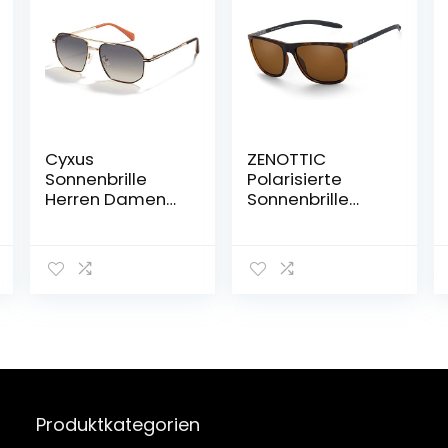
Cyxus
ZENOTTIC
Sonnenbrille
Polarisierte
Herren Damen
Sonnenbrille
Klassisch
Herren
Polarisiert
Kohlefaser
Sonnenbrille
Bügel
Outdoor UV 400
Quadratische
für Fahren
Sonnenbrille
Angeln Reisen
Fahren Angeln
Metallrahmen
Golf Sport
UV400 Schutz
Produktkategorien