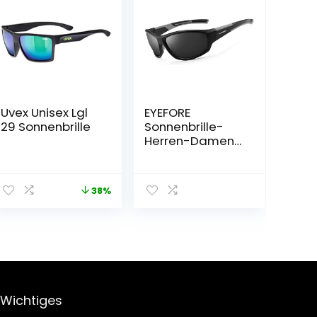
Uvex Unisex Lgl
EYEFORE
29 Sonnenbrille
Sonnenbrille-
Herren-Damen-
Polarisiert
Sportbrille
Schwarz
38%
Fahrerbrille
UV400 Schutz
Wichtiges