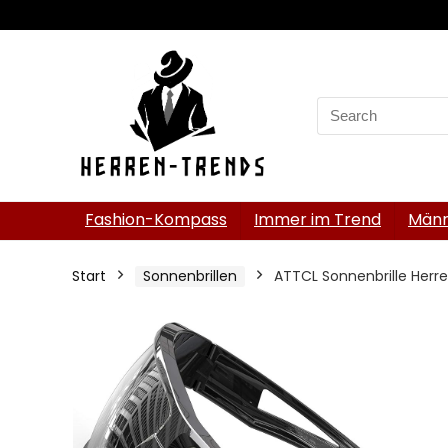
Search
for:
Fashion-Kompass
Immer im Trend
Männ
Start
Sonnenbrillen
ATTCL Sonnenbrille Herr