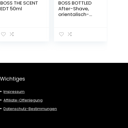
BOSS THE SCENT
BOSS BOTTLED
EDT 50ml
After-Shave,
orientalisch-
holziger
Herrenduft mit
Zimt und
Moschusnoten
für vielseitige
Männer, 100ml
Wichtiges
Impressum
Affiliate-Offenlegung
Datenschutz-Bestimmungen