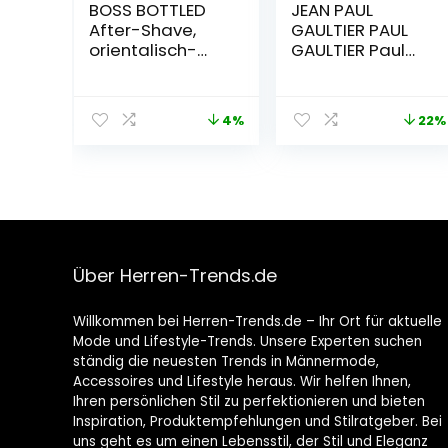
BOSS BOTTLED
JEAN PAUL
After-Shave,
GAULTIER PAUL
orientalisch-
GAULTIER Paul
holziger
Gaultier Le Male
Herrenduft mit
Eau de Toilette,
Zimt und
75 ml
4%
22%
Moschusnoten
für vielseitige
Männer, 50ml
(1er Pack)
Über Herren-Trends.de
Willkommen bei Herren-Trends.de – Ihr Ort für aktuelle
Mode und Lifestyle-Trends. Unsere Experten suchen
ständig die neuesten Trends in Männermode,
Accessoires und Lifestyle heraus. Wir helfen Ihnen,
Ihren persönlichen Stil zu perfektionieren und bieten
Inspiration, Produktempfehlungen und Stilratgeber. Bei
uns geht es um einen Lebensstil, der Stil und Eleganz