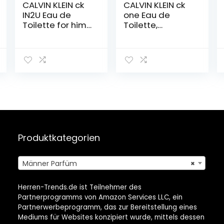
CALVIN KLEIN ck
CALVIN KLEIN ck
IN2U Eau de
one Eau de
Toilette for him,
Toilette,
holzig-
aromatisch-
orientalischer
zitrischer
Herrenduft
Unisex-Duft für
Frauen und
Männer
Produktkategorien
Männer Parfüm
×
Herren-Trends.de ist Teilnehmer des
Partnerprogramms von Amazon Services LLC, ein
Partnerwerbeprogramm, das zur Bereitstellung eines
Mediums für Websites konzipiert wurde, mittels dessen