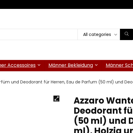
All categories
er Accessoires
Männer Bekleidung
Männer Sc
rfüm und Deodorant für Herren, Eau de Parfum (50 ml) und Deost
Azzaro Wante
Deodorant fü
(50 ml) und 
ml), Holzig u