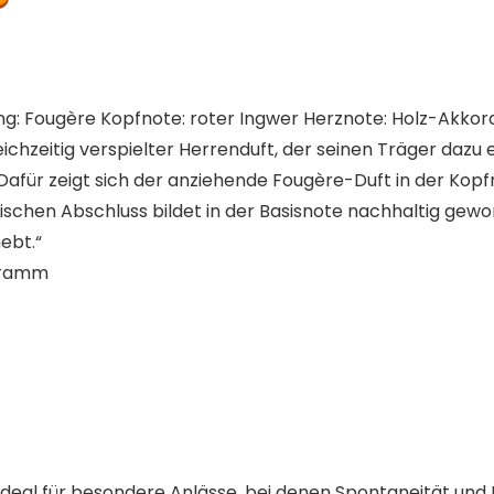
g: Fougère Kopfnote: roter Ingwer Herznote: Holz-Akkord
ichzeitig verspielter Herrenduft, der seinen Träger dazu e
für zeigt sich der anziehende Fougère-Duft in der Kopfn
nischen Abschluss bildet in der Basisnote nachhaltig gew
ebt.“
; 50 Gramm
t, ideal für besondere Anlässe, bei denen Spontaneität un