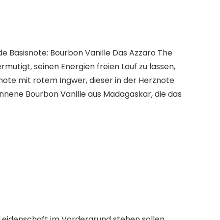
e Basisnote: Bourbon Vanille Das Azzaro The
rmutigt, seinen Energien freien Lauf zu lassen,
ote mit rotem Ingwer, dieser in der Herznote
onnene Bourbon Vanille aus Madagaskar, die das
d Leidenschaft im Vordergrund stehen sollen.