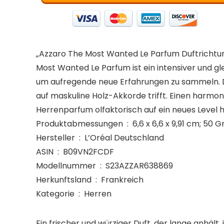
„Azzaro The Most Wanted Le Parfum Duftrichtun
Most Wanted Le Parfum ist ein intensiver und gle
um aufregende neue Erfahrungen zu sammeln. Da
auf maskuline Holz-Akkorde trifft. Einen harmo
Herrenparfum olfaktorisch auf ein neues Level h
Produktabmessungen ‏ : ‎ 6,6 x 6,6 x 9,91 cm
Hersteller ‏ : ‎ L’Oréal Deutschland
ASIN ‏ : ‎ B09VN2FCDF
Modellnummer ‏ : ‎ S23AZZAR638869
Herkunftsland ‏ : ‎ Frankreich
Kategorie ‏ : ‎ Herren
Ein frischer und würziger Duft, der lange anhäl