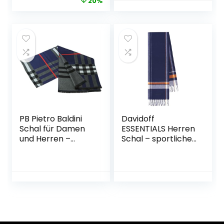
20%
Winter Lange
)
Schals
PB Pietro Baldini
Davidoff
Schal für Damen
ESSENTIALS Herren
und Herren –
Schal – sportlicher
Flauschiger
Schal aus 100%
Winterschal für
Wolle –
Herbst und Winter
wärmender
– Schal Kaschmir
Wollschal in
feeling – 30 x 180
modernen
cm
Blockfarben