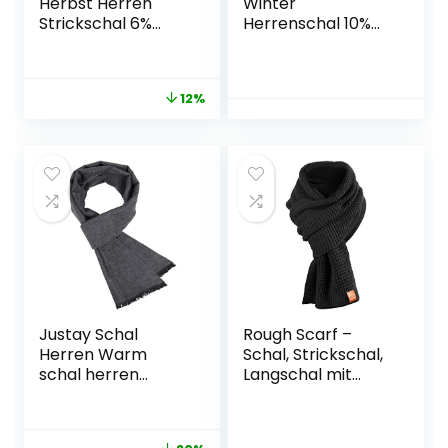
Herbst Herren
Winter
Strickschal 6%
Herrenschal 10%
Wolle Gestrickter
Wolle Gestrickter
Schal Casual
Schal Strickschal
Business
Wolleschal
12%
Gentleman – 180 *
Modeschal für
30 cm Gestreift
Urban Herren
Gentleman Musik
Notiz/Herringbone
/Houndstooth
Muster
Justay Schal
Rough Scarf –
Herren Warm
Schal, Strickschal,
schal herren
Langschal mit
winter Klassisch
Echt-Leder
Modern Elegant
Veredelung
Herrenschal Plaid
(Manufaktur13/M13