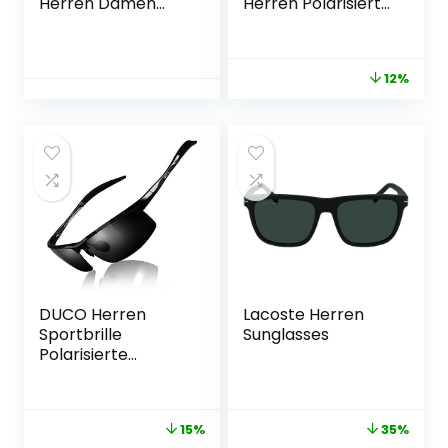
Herren Damen
Herren Polarisiert
Verspiegelt
Leichte TR90
Polarisierte, Blaue
Rahmen UV400
Gläser Polbrille Für
Schutz Quadrat
12%
Angler Pilotenbrille
Sonnenbrille
Klassisch Outdoor
Sportsonnenbrille
n 100% UV400
Schutz
(Blau+Schwarz)
DUCO Herren
Lacoste Herren
Sportbrille
Sunglasses
Polarisierte
Sonnenbrille
Fahrerbrille
Ultraleichte Al-Mg
15%
35%
Metallrahmen