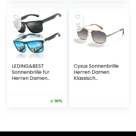
UV400-Schutz
Männer
Sonnenbrillen
8177S
LEDING&BEST
Cyxus Sonnenbrille
Sonnenbrille für
Herren Damen
Herren Damen
Klassisch
Polarisierte/Radfa
Polarisiert
hren Golfen
Sonnenbrille
Fahren Angeln
Outdoor UV 400
10%
Klettern Vintage-
für Fahren Angeln
Brille Outdoor-
Reisen
Sportarten Strand
Metallrahmen
Sonnenbrillen