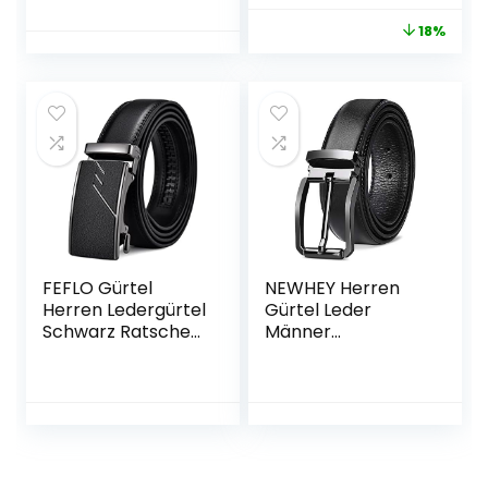
Nutzung des
Gürtels für Herren.
18%
3.3cm Breit Jeans
Business Anzug
Gürtel Herren
Leder.
FEFLO Gürtel
NEWHEY Herren
Herren Ledergürtel
Gürtel Leder
Schwarz Ratsche
Männer
Automatikschließe
Ledergürtel
Verstellbar
Business Anzug
Männer Leder
Jeans Gurtel
Gürtel, 35mm
Verstellbar
Breit, für Anzug
Schwarz Braun
Jeans Hose für
32mm Breit
Freizeit und