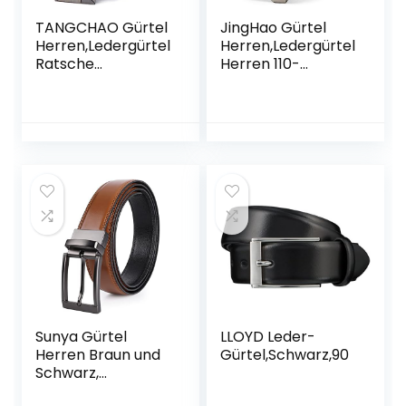
TANGCHAO Gürtel
JingHao Gürtel
Herren,Ledergürtel
Herren,Ledergürtel
Ratsche
Herren 110-
Automatikschließe
170cm,Jeansgürtel
für Herren
,Designer
Business Anzug
Schnalle,Große
Jeans, 35mm
Taille Männer
Gürtel,Größe
Gürtel 38mm Breit
Einstellbar
Schwarz Braun
Sunya Gürtel
LLOYD Leder-
Herren Braun und
Gürtel,Schwarz,90
Schwarz,
Beidseitige