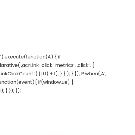
).execute(function(A) { if
ive( ‚acrLink-click-metrics‘, ‚click‘, {
ClickCount“) || 0) + 1); } } ); } }); P.when(‚A‘,
 function(event){ if(window.ue) {
} }); });