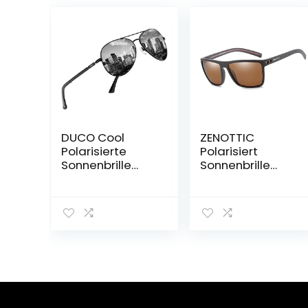
DUCO Cool
ZENOTTIC
Polarisierte
Polarisiert
Sonnenbrille
Sonnenbrille
Herren
Herren Leichte
Klassische
TR90 Rahmen
Unisex
UV400 Schutz
Fliegerbrille
Quadrat
UV400 Filter
Sonnenbrille
Kategorie 3
3025K