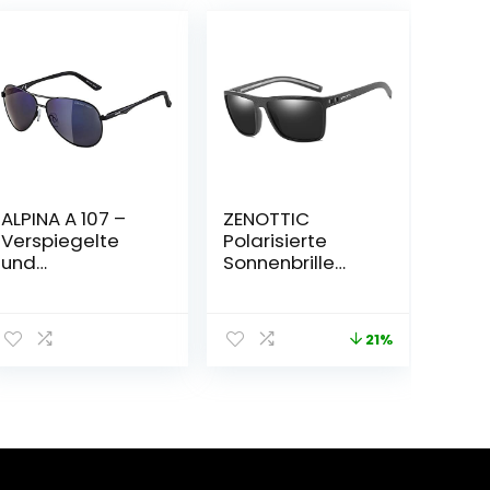
ALPINA A 107 –
ZENOTTIC
Verspiegelte
Polarisierte
und
Sonnenbrille
Bruchsichere
Herren Leichte
Sonnenbrille Mit
TR90 Rahmen
100% UV-Schutz
UV400 Schutz
21%
Für Erwachsene
Quadrat
Sonnenbrillen