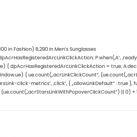
100 in Fashion) 8,290 in Men’s Sunglasses
 dpAcrHasRegisteredArcLinkClickAction; P.when(‚A‘, ‚ready‘
 { dpAcrHasRegisteredArcLinkClickAction = true; A.declarat
window.ue) { ue.count(„acrLinkClickCount“, (ue.count(„acrLink
sLink-click-metrics‘, ‚click‘, { „allowLinkDefault“ : true },
e.count(„acrStarsLinkWithPopoverClickCount“) || 0) + 1); 