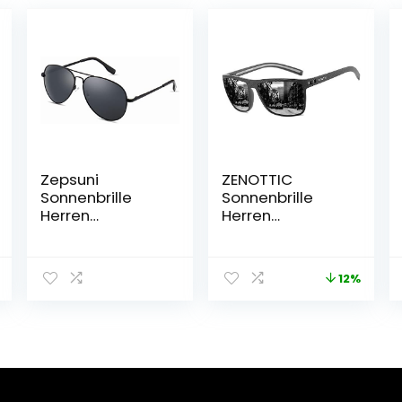
Zepsuni
ZENOTTIC
Sonnenbrille
Sonnenbrille
Herren
Herren
Pilotenbrille
Polarisiert
Polarisiert
Leichte TR90
Outdoor Unisex
Rahmen UV400
12%
UV400 Pilot
Schutz Quadrat
Polarisierte
Sonnenbrille
Sonnenbrille