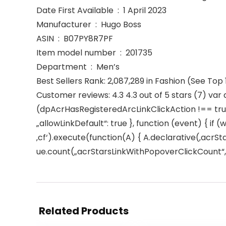
Date First Available ‏ : ‎ 1 April 2023
Manufacturer ‏ : ‎ Hugo Boss
ASIN ‏ : ‎ B07PY8R7PF
Item model number ‏ : ‎ 201735
Department ‏ : ‎ Men’s
Best Sellers Rank: 2,087,289 in Fashion (See Top 
Customer reviews: 4.3 4.3 out of 5 stars (7) var
(dpAcrHasRegisteredArcLinkClickAction !== true)
„allowLinkDefault“: true }, function (event) { if (
‚cf‘).execute(function(A) { A.declarative(‚acrStar
ue.count(„acrStarsLinkWithPopoverClickCount“, (u
Related Products