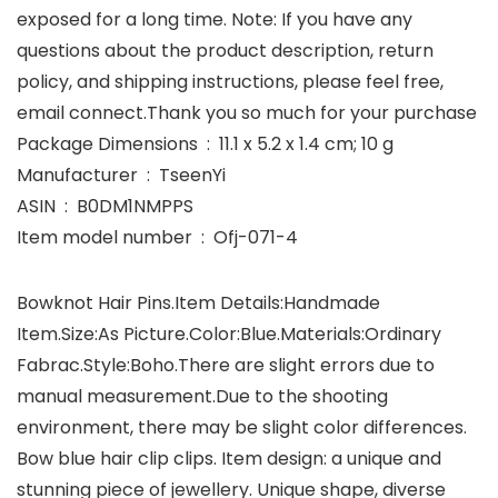
exposed for a long time. Note: If you have any
questions about the product description, return
policy, and shipping instructions, please feel free,
email connect.Thank you so much for your purchase
Package Dimensions ‏ : ‎ 11.1 x 5.2 x 1.4 cm; 10 g
Manufacturer ‏ : ‎ TseenYi
ASIN ‏ : ‎ B0DM1NMPPS
Item model number ‏ : ‎ Ofj-071-4
Bowknot Hair Pins.Item Details:Handmade
Item.Size:As Picture.Color:Blue.Materials:Ordinary
Fabrac.Style:Boho.There are slight errors due to
manual measurement.Due to the shooting
environment, there may be slight color differences.
Bow blue hair clip clips. Item design: a unique and
stunning piece of jewellery. Unique shape, diverse