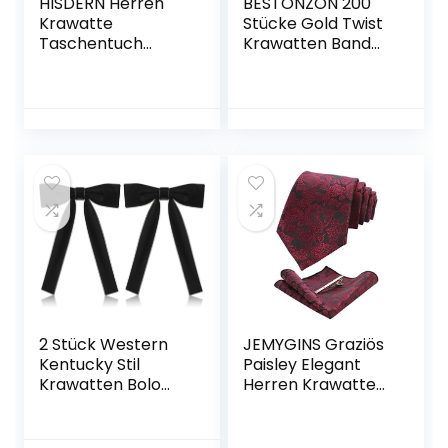
HISDERN Herren
BESTONZON 200
Krawatte
Stücke Gold Twist
Taschentuch
Krawatten Band
Check Krawatte &
vorgebundene
Einstecktuch Set
Geschenkverpack
ung Bögen für
Behandeln
Taschen Lutscher
und Kuchen Pops
Party Favor
Taschen
Dekorationen
(Farbe Sortiert)
2 Stück Western
JEMYGINS Graziös
Kentucky Stil
Paisley Elegant
Krawatten Bolo
Herren Krawatte
Fliege Satin
und Einstecktuch
Western Schleifen
mit
Band Krawatte
krawattenklamme