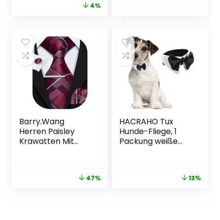
4%
Band Krawatten
r Sets
für Männer Bolo
Fliege,Geeignet für
alle Arten von
Partys,Abschlussfe
iern,
Abendveranstaltu
ngen
Barry.Wang
HACRAHO Tux
Herren Paisley
Hunde-Fliege, 1
Krawatten Mit
Packung weiße
passendem
weiche Baumwolle,
Einstecktuch und
formelle
Manschettenknop
Hundehalsband,
47%
13%
f im Set
verstellbare
Welpen, Krawatte
Schleifen für kleine
Hunde, Katzen, für
Hochzeit,