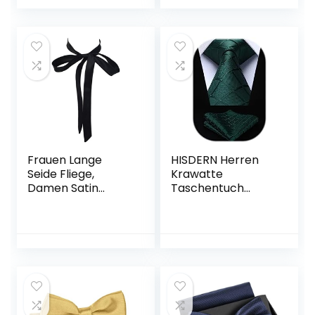
Querbinder für
Einheitsgröße
feierliche Anlässe
Frauen Lange
HISDERN Herren
Seide Fliege,
Krawatte
Damen Satin
Taschentuch
Selbst
Check Krawatte &
Krawatte/Band
Einstecktuch Set
Fliege Für T-Shirt
Dekoration
Muttertag
Geschenk W-B-T1