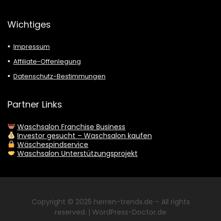
Wichtiges
Impressum
Affiliate-Offenlegung
Datenschutz-Bestimmungen
Partner Links
Waschsalon Franchise Business
Investor gesucht – Waschsalon kaufen
Wäschespindservice
Waschsalon Unterstützungsprojekt
Copyright © 2025
herren-trends.de
– All rights
reserved. |
WordPress-Doctor.de