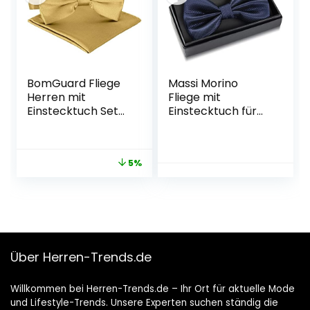
BomGuard Fliege
Massi Morino
Herren mit
Fliege mit
Einstecktuch Set
Einstecktuch für
glänzend
Herren Set –
gebunden, Schleife
Anzug Herrenfliege
für Anzug Smoking
zur Hochzeit –
5%
Hemd usw.
Verstellbare
Schleife
Über Herren-Trends.de
Willkommen bei Herren-Trends.de – Ihr Ort für aktuelle Mode
und Lifestyle-Trends. Unsere Experten suchen ständig die