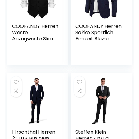
COOFANDY Herren
COOFANDY Herren
Weste
Sakko Sportlich
Anzugweste Slim
Freizeit Blazer
fit V-Ausschnitt
Regular Fit Anzug
Ärmellose mit 5
Lässig
Knöpfen Gilet
Business Casual
Klassisch Basic
Männer
Anzugweste für
Herren
Hirschthal Herren
Steffen Klein
2-TLG. Business
Herren Anzug