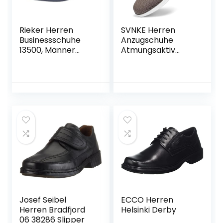
Rieker Herren
SVNKE Herren
Businessschuhe
Anzugschuhe
13500, Männer
Atmungsaktiv
Schnürschuhe
Gestrickter Stoff
Schnürschuhe
Formale Moderne
Klassische Freizeit
Schuhe Oxfords
Hochzeit Schuhe
Josef Seibel
ECCO Herren
Herren Bradfjord
Helsinki Derby
06 38286 Slipper