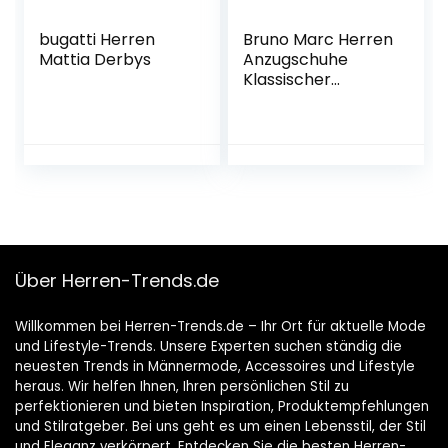
bugatti Herren
Bruno Marc Herren
Mattia Derbys
Anzugschuhe
Klassischer
Business
Lederschuhe
Schnürhalbschuhe
Derby Oxfords
Hochzeit Schuhe
Über Herren-Trends.de
Willkommen bei Herren-Trends.de – Ihr Ort für aktuelle Mode
und Lifestyle-Trends. Unsere Experten suchen ständig die
neuesten Trends in Männermode, Accessoires und Lifestyle
heraus. Wir helfen Ihnen, Ihren persönlichen Stil zu
perfektionieren und bieten Inspiration, Produktempfehlungen
und Stilratgeber. Bei uns geht es um einen Lebensstil, der Stil
und Eleganz verkörpert. Entdecken Sie die besten Herren-