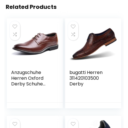
Related Products
Anzugschuhe
bugatti Herren
Herren Oxford
311420103500
Derby Schuhe
Derby
Brogues
Lederschuhe
Hochzeitsschuhe
Schnürhalbschuhe
Business
Klassischer
Schnürschuh Blau