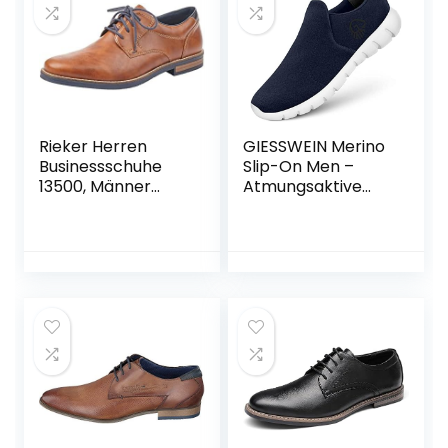
Gold Grau Rot
Schwarz Braun
Khaki 37-48
Rieker Herren
GIESSWEIN Merino
Businessschuhe
Slip-On Men –
13500, Männer
Atmungsaktive
Schnürschuhe
Sneaker aus
Merinowolle,
Leichte Herren
Freizeit Schuhe mit
Wechsel-Fußbett,
Slip On
Halbschuhe