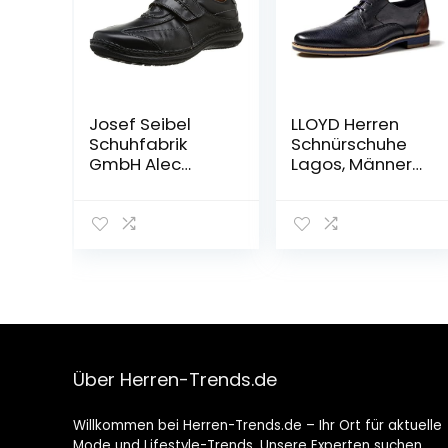
Josef Seibel
LLOYD Herren
Schuhfabrik
Schnürschuhe
GmbH Alec
Lagos, Männer
Herren Sneakers
Businessschuhe
Über Herren-Trends.de
Willkommen bei Herren-Trends.de – Ihr Ort für aktuelle
Mode und Lifestyle-Trends. Unsere Experten suchen