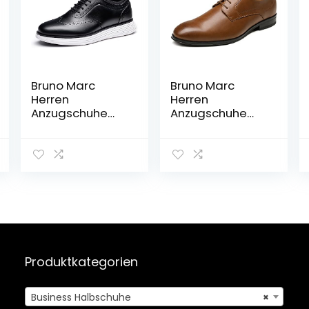
Bruno Marc
Bruno Marc
Herren
Herren
Anzugschuhe
Anzugschuhe
Derby
Schnürhalbschu
Schnürschuhe
he Klassischer
Business Schuhe
Business Derby
Formale
Oxford Hochzeit
Moderne
Schuhe
Klassische
Schnürschuh
Lederschuhe
Produktkategorien
Business Halbschuhe
×