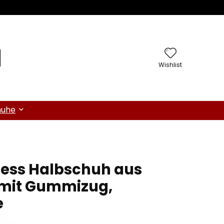
Wishlist
huhe
ness Halbschuh aus
 mit Gummizug,
e