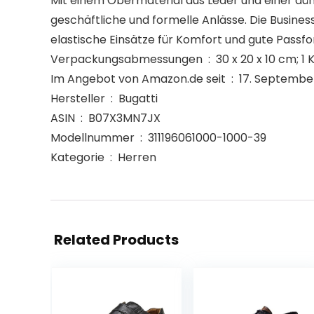
Mit einem Obermaterial aus Leder und einer dünn
geschäftliche und formelle Anlässe. Die Busin
elastische Einsätze für Komfort und gute Passfo
Verpackungsabmessungen ‏ : ‎ 30 x 20 x
Im Angebot von Amazon.de seit ‏ : ‎ 17.
Hersteller ‏ : ‎ Bugatti
ASIN ‏ : ‎ B07X3MN7JX
Modellnummer ‏ : ‎ 311196061000-1000-39
Kategorie ‏ : ‎ Herren
Related Products