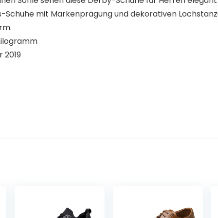
en Sohle sehen diese Derby-Schuhe für Herren elegant aus
ess-Schuhe mit Markenprägung und dekorativen Lochstanz
rm.
 10 cm; 1 Kilogramm
 September 2019