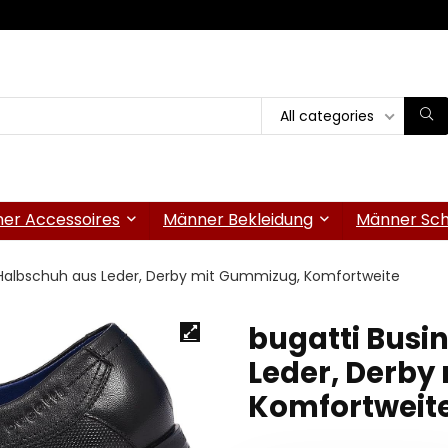
All categories
er Accessoires
Männer Bekleidung
Männer Sc
 Halbschuh aus Leder, Derby mit Gummizug, Komfortweite
bugatti Busi
Leder, Derby
Komfortweit