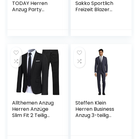
TODAY Herren
Sakko Sportlich
Anzug Party
Freizeit Blazer
Weihnachts
Regular Fit Anzug
Kostüm Modisch
Lässig
Normaler Schnitt
Festliche Anzüge
Party Suits
Einfarbig
Allthemen Anzug
Steffen Klein
Herren Anzüge
Herren Business
Slim Fit 2 Teilig
Anzug 3-teilig
Business
Dreiteiler mit
Herrenanzug
Weste
Sakko Hose