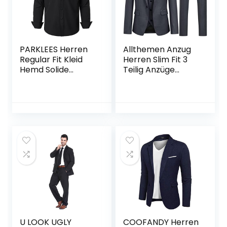
PARKLEES Herren
Allthemen Anzug
Regular Fit Kleid
Herren Slim Fit 3
Hemd Solide
Teilig Anzüge
Faltenfrei Langarm
Modern
Casual Business
Herrenanzug 3-
Button Up Hemden
Teilig Sakko Hose
mit Tasche
Weste für Business
Hochzeit
U LOOK UGLY
COOFANDY Herren