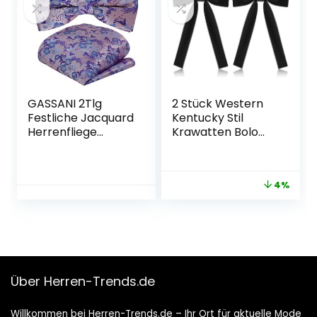
GASSANI 2Tlg
2 Stück Western
Festliche Jacquard
Kentucky Stil
Herrenfliege
Krawatten Bolo
Vorgebunden
Fliege Satin
Verstellbar
Western Schleifen
Band Krawatte
4%
Band Krawatten
für Männer Bolo
Fliege,Geeignet für
alle Arten von
Partys,Abschlussfe
iern,
Abendveranstaltu
Über Herren-Trends.de
ngen
Willkommen bei Herren-Trends.de – Ihr Ort für aktuelle Mode