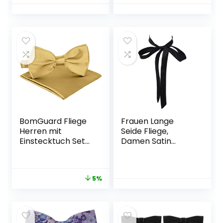
Einstecktuch, 7
& Einstecktuch 3 in
Farben, Schleife Fix
1 Set Yuppie
Gebunden
Trendmode Casual
Verstellbar
Cool
BomGuard Fliege
Frauen Lange
Herren mit
Seide Fliege,
Einstecktuch Set
Damen Satin
glänzend
Selbst
gebunden, Schleife
Krawatte/Band
für Anzug Smoking
Fliege Für T-Shirt
5%
Hemd usw.
Dekoration
Muttertag
Geschenk W-B-T1