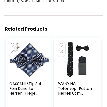
Fashion) 3,062 in Men’s Bow Ties
Related Products
GASSANI 3Tlg Set
WANYING
Fein Karierte
Totenkopf Pattern
Herren-Fliege
Herren 6cm
Manschettenknöp
Krawatte &
fe und
Gebundene Fliege