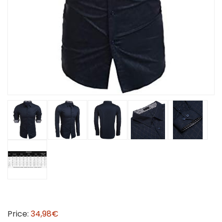
Price:
34,98€