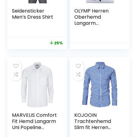
Seidensticker
OLYMP Herren
Men’s Dress Shirt
Oberhemd
Langarm
Luxor,Uni,modern
fit,Global Kent
25%
MARVELIS Comfort
KOJOOIN
Fit Hemd Langarm
Trachtenhemd
Uni Popeline
Slim fit Herren
einfarbig reine
kariert Hemd