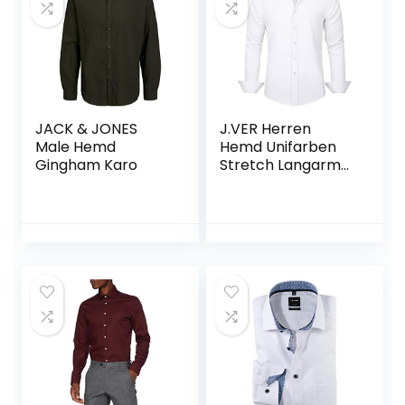
JACK & JONES
J.VER Herren
Male Hemd
Hemd Unifarben
Gingham Karo
Stretch Langarm
männer Hemden
Regular fit
Herrenhemden
Freizeithemden
Bügelleichtes
Businesshemd
Anzug Hemd