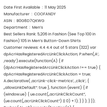
Date First Available ‏ : ‎ 11 May 2025
Manufacturer ‏ : ‎ COOFANDY
ASIN ‏ : ‎ B0G8D7QKWG
Department ‏ : ‎ Men’s
Best Sellers Rank: 5,206 in Fashion (See Top 100 in
Fashion) 105 in Men’s Button-Down Shirts
Customer reviews: 4.4 4.4 out of 5 stars (322) var
dpAcrHasRegisteredArcLinkClickAction; P.when(‚A‘,
‚ready‘).execute(function(A) { if
(dpAcrHasRegisteredArcLinkClickAction !== true) {
dpAcrHasRegisteredArcLinkClickAction = true;
A.declarative( ‚acrLink-click-metrics‘, ‚click‘, {
„allowLinkDefault“: true }, function (event) { if
(window.ue) { ue.count(„acrLinkClickCount“,
(ue.count(„acrLinkClickCount“) || 0) + 1); } } ); } });