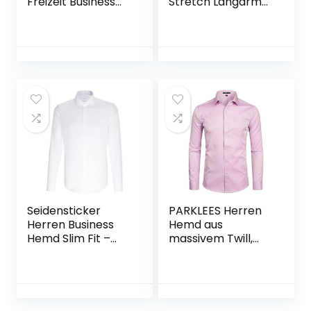
Freizeit Business
Stretch Langarm
Hochzeit Hemd mit
männer Hemden
Brusttasche
Regular fit
Herrenhemden
Freizeithemden
Bügelleichtes
Businesshemd
Anzug Hemd
Seidensticker
PARKLEES Herren
Herren Business
Hemd aus
Hemd Slim Fit –
massivem Twill,
Bügelfreies
klassische
Schmales Hemd
Passform, schmale
mit Kent-kragen –
Passform,
Lang
langärmelig, mit
Tasche