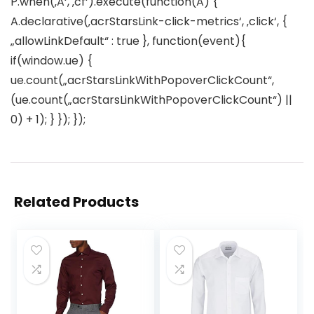
P.when(‚A‘, ‚cf‘).execute(function(A) {
A.declarative(‚acrStarsLink-click-metrics‘, ‚click‘, {
„allowLinkDefault“ : true }, function(event){
if(window.ue) {
ue.count(„acrStarsLinkWithPopoverClickCount“,
(ue.count(„acrStarsLinkWithPopoverClickCount“) ||
0) + 1); } }); });
Related Products