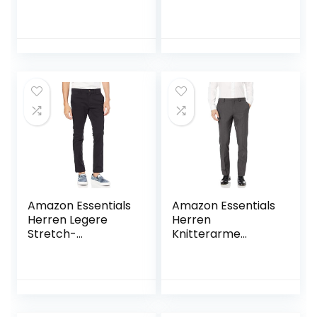
vielen
Pima Cotton Chino
verschiedenen
Größen
Amazon Essentials
Amazon Essentials
Herren Legere
Herren
Stretch-
Knitterarme
Chinohose mit
Stretch-
Enger Passform
Anzughose,
Schmale Passform