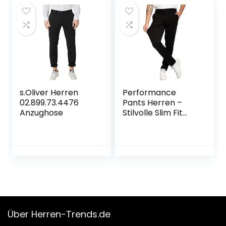
s.Oliver Herren
Performance
02.899.73.4476
Pants Herren –
Anzughose
Stilvolle Slim Fit
Herren Hosen
Stretch – Hosen
Herren Stretch –
Angenehme
Praktische Männer
Hosen für Business
& Freizeit –
Bequeme
Stoffhose Herren
Über Herren-Trends.de