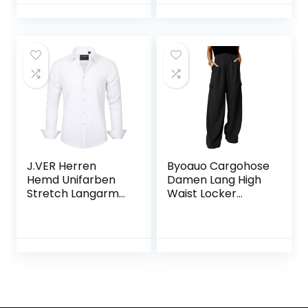
J.VER Herren
Byoauo Cargohose
Hemd Unifarben
Damen Lang High
Stretch Langarm
Waist Locker
männer Hemden
Weites Bein Hosen
Regular fit
Anzughose Multi
Herrenhemden
Taschen
Freizeithemden
Bügelleichtes
Businesshemd
Anzug Hemd