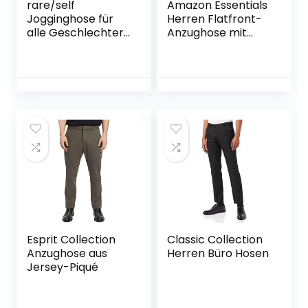
rare/self
Amazon Essentials
Jogginghose für
Herren Flatfront-
alle Geschlechter,
Anzughose mit
Freiliegende Nähte
Erweiterbarem
Frottee-Strick
Bund, Klassisch
Geschnitten
Esprit Collection
Classic Collection
Anzughose aus
Herren Büro Hosen
Jersey-Piqué