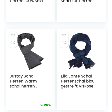
Herren 100% Seide
Scarf für Herren
11 Momme
Winter Herbst
Herrenschal
Plaid Schal Männer
Schaltuch
Gestrickter
Doppelseite für
Damen-Schal
Frühjahr Sommer
Warm Schal Unisex
Herbst Casual
Karierter
Business 155×26cm
Herrenschal
Bequem und
Weich
Justay Schal
Ella Jonte Schal
Herren Warm
Herrenschal blau
schal herren
gestreift Viskose
winter Klassisch
Modern Elegant
Herrenschal Plaid
20%
Winter Lange
Schals