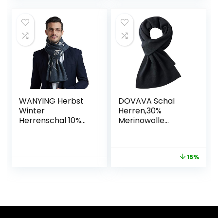
WANYING Herbst
DOVAVA Schal
Winter
Herren,30%
Herrenschal 10%
Merinowolle
Wolle Gestrickter
Herrenschal
Schal Strickschal
Winter,Weiche
Wolleschal
Warm Kaschmir
15%
Modeschal für
Schal in 4 Farbe
Urban Herren
Gentleman Musik
Notiz/Herringbone
/Houndstooth
Muster