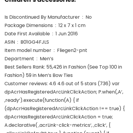
Is Discontinued By Manufacturer ‏ : ‎ No
Package Dimensions ‏ : ‎ 12 x 7 x 1 cm
Date First Available ‏ : ‎ 1 Jun 2016
ASIN ‏ : ‎ B01GG4FJLS
Item model number ‏ : ‎ Fliegen2-pnt
Department ‏ : ‎ Men’s
Best Sellers Rank: 55,426 in Fashion (See Top 100 in
Fashion) 59 in Men’s Bow Ties
Customer reviews: 4.6 4.6 out of 5 stars (736) var
dpAcrHasRegisteredArcLinkClickAction; P.when(‚A‘,
‚ready‘).execute(function(A) { if
(dpAcrHasRegisteredArcLinkClickAction !== true) {
dpAcrHasRegisteredArcLinkClickAction = true;
A.declarative( ‚acrLink-click-metrics‘, ‚click‘, {