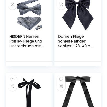
HISDERN Herren
Damen Fliege
Paisley Fliege und
Schleife Binder
Einstecktuch mit
Schlips – 28~49 cm
Manschettenknöp
Länge Verstellbare
fe Set,Schleife mit
Bowknot
Haken – Bereits
Krawatten
Gfebunden，
Verstellbare
Fliege,Vorgebunde
ne Fliege,für
Hochzeit Sfeier
Weihnachten
Halloween