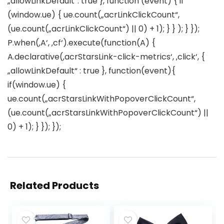
„allowLinkDefault“: true }, function (event) { if
(window.ue) { ue.count(„acrLinkClickCount“,
(ue.count(„acrLinkClickCount“) || 0) + 1); } } ); } });
P.when(‚A‘, ‚cf‘).execute(function(A) {
A.declarative(‚acrStarsLink-click-metrics‘, ‚click‘, {
„allowLinkDefault“ : true }, function(event){
if(window.ue) {
ue.count(„acrStarsLinkWithPopoverClickCount“,
(ue.count(„acrStarsLinkWithPopoverClickCount“) ||
0) + 1); } }); });
Related Products