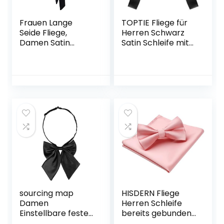
Frauen Lange
TOPTIE Fliege für
Seide Fliege,
Herren Schwarz
Damen Satin
Satin Schleife mit
Selbst
verstellbarem
Krawatte/Band
Nackenband
Fliege Für T-Shirt
Dekoration
Muttertag
Geschenk W-B-T1
sourcing map
HISDERN Fliege
Damen
Herren Schleife
Einstellbare feste
bereits gebunden
Farbe Schleifer
verstellbar