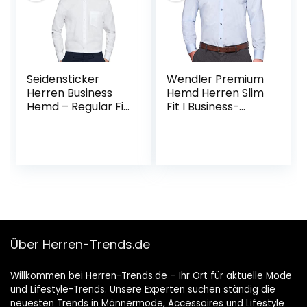
Seidensticker
Wendler Premium
Herren Business
Hemd Herren Slim
Hemd – Regular Fit
Fit I Business-
– Bügelfrei – B.D.
Hemd mit New
Kragen – Langarm
Kent-Kragen aus
– 100% Baumwolle
100% Baumwolle I
Hochwertige
Herren-Bekleidung
I Made in Europe
Über Herren-Trends.de
Willkommen bei Herren-Trends.de – Ihr Ort für aktuelle Mode
und Lifestyle-Trends. Unsere Experten suchen ständig die
neuesten Trends in Männermode, Accessoires und Lifestyle