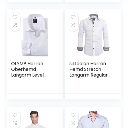
Hemd mit Tasche
OLYMP Herren
siliteelon Herren
Oberhemd
Hemd Stretch
Langarm Level
Langarm Regular
Five,Uni,Body
Fit Bügelfrei
fit,New York Kent
Freizeithemden
Businesshhemd
Anzug Hemd mit
Tasche