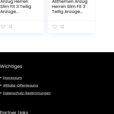
Anzug Herren
Allthemen Anzug
Slim Fit 3 Teilig
Herren Slim Fit 3
Anzüge
Teilig Anzüge
Herrenanzug
Modern
Sakko für
Herrenanzug 3-
Hochzeit
Teilig Sakko
Business
Hose Weste für
Business
Hochzeit
Wichtiges
Impressum
Affiliate-Offenlegung
Datenschutz-Bestimmungen
Partner Links