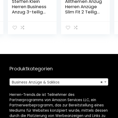
Steffen Klein
Allthemen Anzug
Herren Business
Herren Anzüge
Anzug 3-teilig
Slim Fit 2 Teilig
Dreiteiler mit
Business
Weste
Herrenanzug
Sakko Hose
Produktkategorien
Business Anzüge & Sakkos
×
Herren-Trends.de ist Teilnehmer des
Partnerprogramms von Amazon Services LLC, ein
Partnerwerbeprogramm, das zur Bereitstellung eines
Mediums für Websites konzipiert wurde, mittels dessen
durch die Platzierung von Werbeanzeigen und Links zu