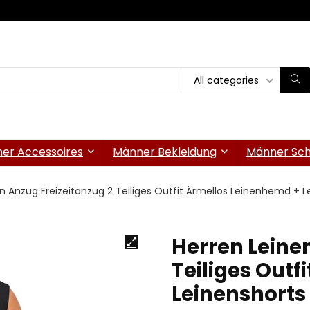
All categories
er Accessoires
Männer Bekleidung
Männer Sc
en Anzug Freizeitanzug 2 Teiliges Outfit Ärmellos Leinenhemd 
Herren Leine
Teiliges Outf
Leinenshorts