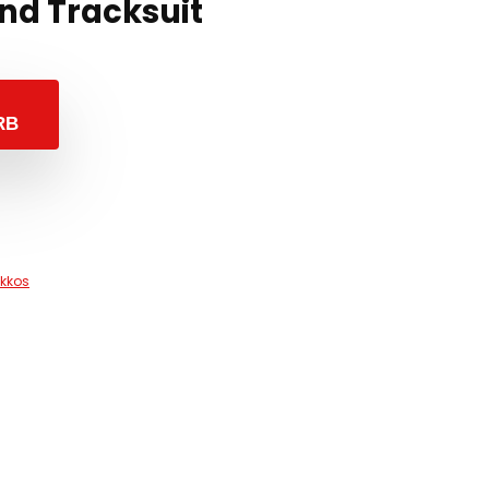
nd Tracksuit
RB
kkos