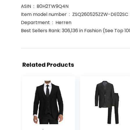
ASIN ‏ : ‎ B0H2TW9Q4N
Item model number ‏ : ‎ ZSQ260525ZZW-DE02SC
Department ‏ : ‎ Herren
Best Sellers Rank: 306,136 in Fashion (See Top 10
Related Products