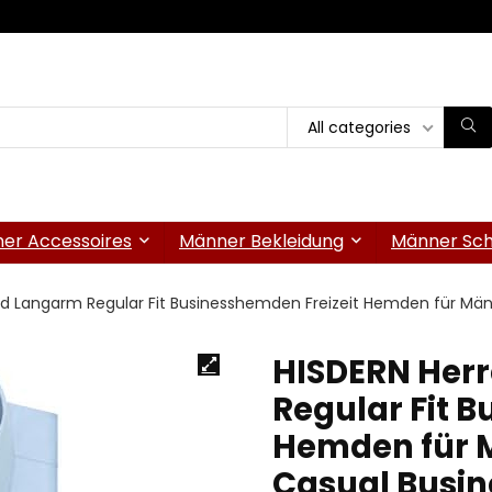
All categories
er Accessoires
Männer Bekleidung
Männer Sc
 Langarm Regular Fit Businesshemden Freizeit Hemden für Männ
HISDERN Her
Regular Fit 
Hemden für 
Casual Busin