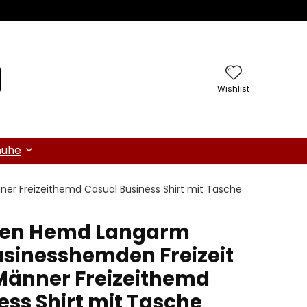
Wishlist
huhe
er Freizeithemd Casual Business Shirt mit Tasche
ren Hemd Langarm
Businesshemden Freizeit
Männer Freizeithemd
ess Shirt mit Tasche