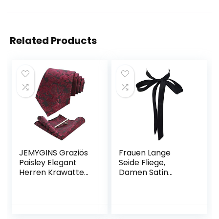
Related Products
JEMYGINS Graziös
Frauen Lange
Paisley Elegant
Seide Fliege,
Herren Krawatte
Damen Satin
und Einstecktuch
Selbst
mit
Krawatte/Band
krawattenklamme
Fliege Für T-Shirt
r Sets
Dekoration