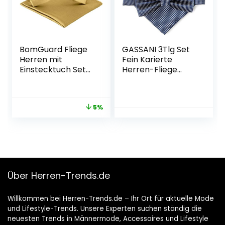
Weihnachten
Stanzformen
BomGuard Fliege
GASSANI 3Tlg Set
Herren mit
Fein Karierte
Einstecktuch Set
Herren-Fliege
glänzend
Manschettenknöp
gebunden, Schleife
fe und
für Anzug Smoking
Einstecktuch, 7
5%
Hemd usw.
Farben, Schleife Fix
Gebunden
Verstellbar
Über Herren-Trends.de
Willkommen bei Herren-Trends.de – Ihr Ort für aktuelle Mode
und Lifestyle-Trends. Unsere Experten suchen ständig die
neuesten Trends in Männermode, Accessoires und Lifestyle