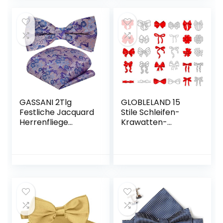
Muttertag
Geschenk W-B-T1
GASSANI 2Tlg
GLOBLELAND 15
Festliche Jacquard
Stile Schleifen-
Herrenfliege
Krawatten-
Vorgebunden
Krawatten-Band-
Verstellbar
Fliegen-
Stanzformen für
die
Kartenherstellung,
Dekoration und
DIY-Scrapbooking
Rosetten-
Metallschablonens
chablone