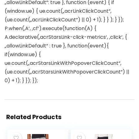
„allowLinkDefault“: true }, function (event) { if
(window.ue) { ue.count(„acrLinkClickCount“,
(ue.count(„acrLinkClickCount“) || 0) + 1); } } ); } });
P.when(‚A‘, ‚cf‘).execute(function(A) {
A.declarative(‚acrStarsLink-click-metrics‘, ‚click‘, {
„allowLinkDefault“ : true }, function(event){
if(window.ue) {
ue.count(„acrStarsLinkWithPopoverClickCount“,
(ue.count(„acrStarsLinkWithPopoverClickCount“) ||
0) + 1); } }); });
Related Products