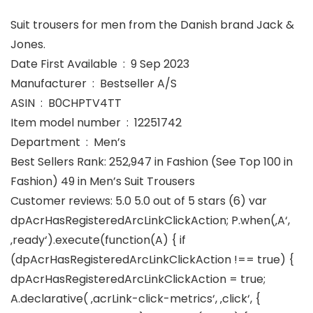
Suit trousers for men from the Danish brand Jack &
Jones.
Date First Available ‏ : ‎ 9 Sep 2023
Manufacturer ‏ : ‎ Bestseller A/S
ASIN ‏ : ‎ B0CHPTV4TT
Item model number ‏ : ‎ 12251742
Department ‏ : ‎ Men’s
Best Sellers Rank: 252,947 in Fashion (See Top 100 in
Fashion) 49 in Men’s Suit Trousers
Customer reviews: 5.0 5.0 out of 5 stars (6) var
dpAcrHasRegisteredArcLinkClickAction; P.when(‚A‘,
‚ready‘).execute(function(A) { if
(dpAcrHasRegisteredArcLinkClickAction !== true) {
dpAcrHasRegisteredArcLinkClickAction = true;
A.declarative( ‚acrLink-click-metrics‘, ‚click‘, {