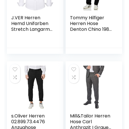
J.VER Herren
Tommy Hilfiger
Hemd Unifarben
Herren Hose
Stretch Langarm
Denton Chino 1985
männer Hemden
Pima Cotton Chino
Regular fit
Herrenhemden
Freizeithemden
Bügelleichtes
Businesshemd
Anzug Hemd
s.Oliver Herren
Mill&Tailor Herren
02.899.73.4476
Hose Carl
Anzughose
Anthrazit I Graue