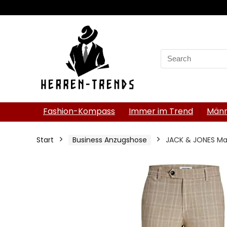
Search
for:
Fashion-Kompass
Immer im Trend
Männ
Start
Business Anzugshose
JACK & JONES Ma