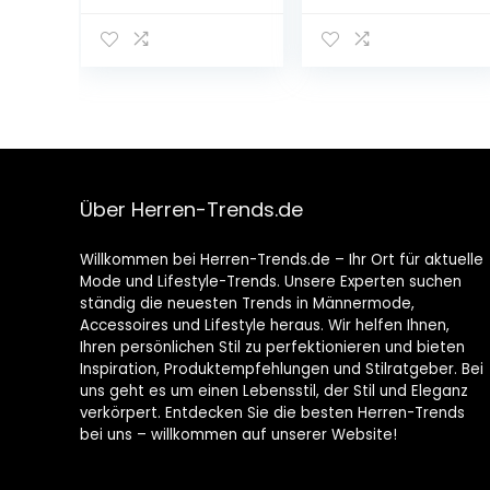
Anzughose mit
Stretch – Hosen
Erweiterbarem
Herren Stretch –
Bund, Klassisch
Angenehme
Geschnitten
Praktische
Männer Hosen
für Business &
Freizeit –
Bequeme
Stoffhose
Über Herren-Trends.de
Herren
Willkommen bei Herren-Trends.de – Ihr Ort für aktuelle
Mode und Lifestyle-Trends. Unsere Experten suchen
ständig die neuesten Trends in Männermode,
Accessoires und Lifestyle heraus. Wir helfen Ihnen,
Ihren persönlichen Stil zu perfektionieren und bieten
Inspiration, Produktempfehlungen und Stilratgeber. Bei
uns geht es um einen Lebensstil, der Stil und Eleganz
verkörpert. Entdecken Sie die besten Herren-Trends
bei uns – willkommen auf unserer Website!