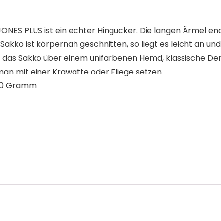
ONES PLUS ist ein echter Hingucker. Die langen Ärmel end
 Sakko ist körpernah geschnitten, so liegt es leicht an un
rage das Sakko über einem unifarbenen Hemd, klassische 
man mit einer Krawatte oder Fliege setzen.
 x 5 cm; 600 Gramm