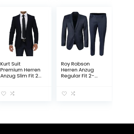
Kurt Suit
Roy Robson
Premium Herren
Herren Anzug
Anzug Slim Fit 2-
Regular Fit 2-
teilig aus
teilig aus
Viskose
Schurwolle
Super’120
Business