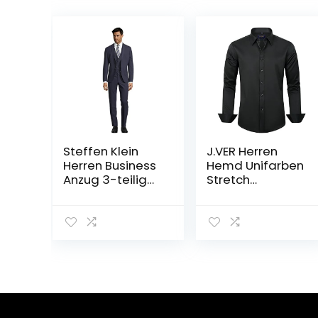
Steffen Klein
J.VER Herren
Herren Business
Hemd Unifarben
Anzug 3-teilig
Stretch
Dreiteiler mit
Langarm
Weste
männer
Hemden
Regular fit
Herrenhemden
Freizeithemden
Bügelleichtes
Businesshemd
Anzug Hemd