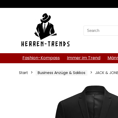
Search
for:
Fashion-Kompass
Immer im Trend
Männ
Start
Business Anzüge & Sakkos
JACK & JONES