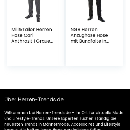
Mill&Tailor Herren
NGB Herren
Hose Carl
Anzughose Hose
Anthrazit I Graue
mit Bundfalte in
Hose Herren I
vielen
Baukasten System
verschiedenen
I Hose für Männer
Größen
mit angenehmen
Fit I Auch für
kräftige Männer
Über Herren-Trends.de
Willkommen bei Herren-Trends.de – Ihr Ort für aktuelle Mode
und Lifestyle-Trends. Unsere Experten suchen ständig die
neuesten Trends in Männermode, Accessoires und Lifestyle