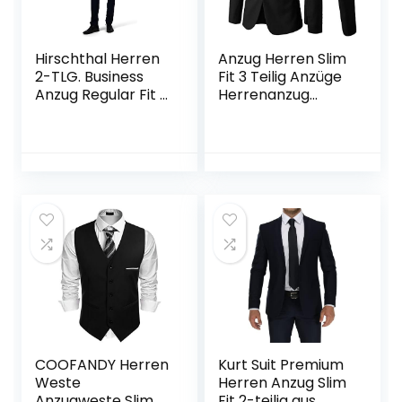
Hirschthal Herren
Anzug Herren Slim
2-TLG. Business
Fit 3 Teilig Anzüge
Anzug Regular Fit –
Herrenanzug
Anzughose &
Sakko für Hochzeit
Sakko – mit
Business
Kleidersack
COOFANDY Herren
Kurt Suit Premium
Weste
Herren Anzug Slim
Anzugweste Slim
Fit 2-teilig aus