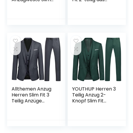
fit V-Ausschnitt
Viskose
Ärmellose mit 5
Knöpfen Gilet
Business Casual
Klassisch Basic
Männer
Anzugweste für
Herren
Allthemen Anzug
YOUTHUP Herren 3
Herren Slim Fit 3
Teilig Anzug 2-
Teilig Anzüge
Knopf Slim Fit
Modern
Anzüge Einreiher
Herrenanzug 3-
Sakko Weste Hose
Teilig Sakko Hose
für Business
Weste für Business
Hochzeit
Hochzeit