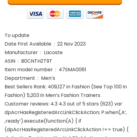
To update
Date First Available ‏ : ‎ 22 Nov 2023
Manufacturer ‏ : ‎ Lacoste
ASIN ‏ : ‎ B0CNTHZT9T
Item model number ‏ : ‎ 47SMA0061
Department ‏ : ‎ Men’s
Best Sellers Rank: 409,127 in Fashion (See Top 100 in
Fashion) 5,203 in Men’s Fashion Trainers
Customer reviews: 4.3 4.3 out of 5 stars (623) var
dpAcrHasRegisteredArcLinkClickAction; P.when(‚A‘,
‚ready‘).execute(function(A) { if
(dpAcrHasRegisteredArcLinkClickAction !== true) {