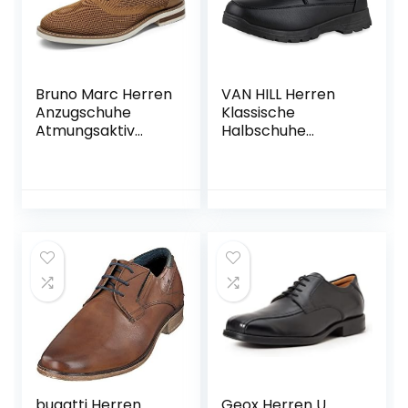
Bruno Marc Herren
VAN HILL Herren
Anzugschuhe
Klassische
Atmungsaktiv
Halbschuhe
Gestrickter Stoff
Profilsohle
Derby Sommer
Schnürschuhe
Formale Moderne
Klassische
bugatti Herren
Geox Herren U