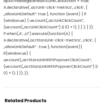
dpAcrHasRegisteredArcLinkClickAction = true;
A.declarative( ‚acrLink-click-metrics‘, ‚click‘, {
„allowLinkDefault“: true }, function (event) { if
(window.ue) { ue.count(„acrLinkClickCount“,
(ue.count(„acrLinkClickCount“) || 0) + 1); } } ); } });
P.when(‚A‘, ‚cf‘).execute(function(A) {
A.declarative(‚acrStarsLink-click-metrics‘, ‚click‘, {
„allowLinkDefault“ : true }, function(event){
if(window.ue) {
ue.count(„acrStarsLinkWithPopoverClickCount“,
(ue.count(„acrStarsLinkWithPopoverClickCount“) ||
0) + 1); } }); });
Related Products