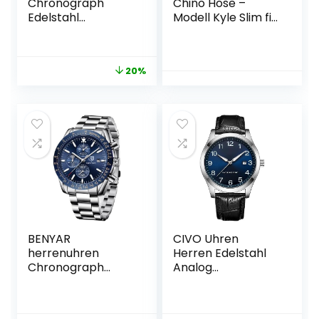
Chronograph
Chino Hose –
Edelstahl
Modell Kyle Slim fit
wasserdicht Quarz
– Chinohose
Business Uhr
Casual mit Stretch
Herren…
20%
BENYAR
CIVO Uhren
herrenuhren
Herren Edelstahl
Chronograph
Analog
Analogue Quartz
Armbanduhr
Armbanduhr für
Herren
männer
Wasserdicht