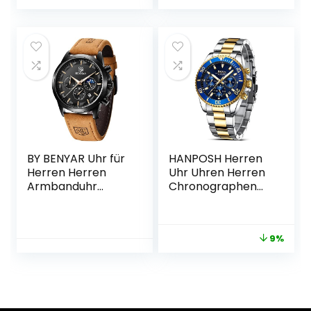
Lederband Herren
Leuchtend Datum
Fashion Business
Herrenuhren
Sport Design 30M
Klassische
wasserdicht
Business Männer
Elegantes
Quarzuhr
Geschenk für
Geschenke für
männer
Männer
BY BENYAR Uhr für
HANPOSH Herren
Herren Herren
Uhr Uhren Herren
Armbanduhr
Chronographen
Chronograph
Edelstahl
Analog Quarz
Wasserdicht
Wasserdicht
Armbanduhr
9%
Business Schwarz
Herren Quarz
Mode Quarz
Uhren mit Datum
Armbanduhren
Business Casual
Kalender mit
Uhr für Männer
Lederband/Stahlg