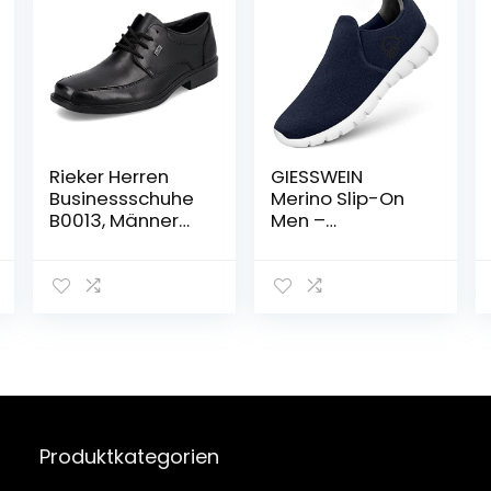
Rieker Herren
GIESSWEIN
Businessschuhe
Merino Slip-On
B0013, Männer
Men –
Schnürschuhe
Atmungsaktive
Sneaker aus
Merinowolle,
Leichte Herren
Freizeit Schuhe
mit Wechsel-
Fußbett, Slip On
Halbschuhe
Produktkategorien