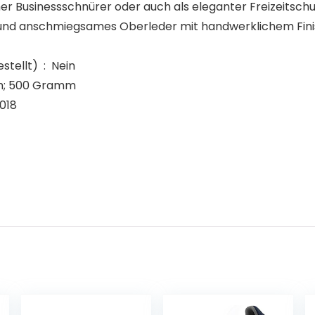
er Businessschnürer oder auch als eleganter Freizeitschuh
 und anschmiegsames Oberleder mit handwerklichem Fin
Auslaufartikel (Produktion durch Hersteller eingestellt) ‏ : ‎ Nein
 19,9 x 12,9 cm; 500 Gramm
ober 2018