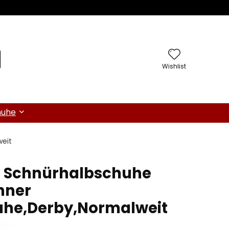
Wishlist
huhe
eit
n Schnürhalbschuhe
nner
uhe,Derby,Normalweit