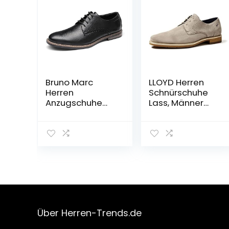
Bruno Marc
LLOYD Herren
Herren
Schnürschuhe
Anzugschuhe
Lass, Männer
Klassischer
Businessschuhe
Business
Lederschuhe
Schnürhalbschu
he Derby
Oxfords
Hochzeit Schuhe
Über Herren-Trends.de