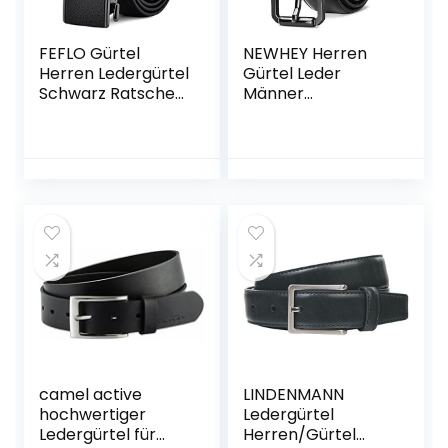
FEFLO Gürtel
NEWHEY Herren
Herren Ledergürtel
Gürtel Leder
Schwarz Ratsche
Männer
Automatikschließe
Ledergürtel
Verstellbar
Business Anzug
Männer Leder
Jeans Gurtel
Gürtel, 35mm
Verstellbar
Breit, für Anzug
Schwarz Braun
Jeans Hose für
32mm Breit
Freizeit und
Business
camel active
LINDENMANN
hochwertiger
Ledergürtel
Ledergürtel für
Herren/Gürtel