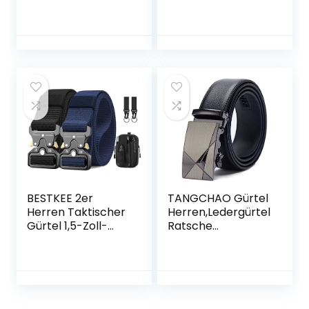
Herren kürzbar 3,2
Herren, XXL,
cm breit in
schwarz, 919
Schwarz, Braun,
Dunkelbraun und
Blau
BESTKEE 2er
TANGCHAO Gürtel
Herren Taktischer
Herren,Ledergürtel
Gürtel 1,5-Zoll-
Ratsche
Hochleistungsgürt
Automatikschließe
el, Nylon
für Herren
Schnellverschluss-
Business Anzug
Metallschnalle,
Jeans, 35mm
Geschenk mit
Gürtel,Größe
taktischem Molle-
Einstellbar