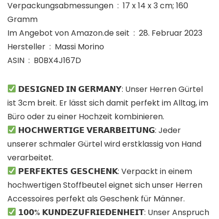
Verpackungsabmessungen ‏ : ‎ 17 x 14 x 3 cm; 160
Gramm
Im Angebot von Amazon.de seit ‏ : ‎ 28. Februar 2023
Hersteller ‏ : ‎ Massi Morino
ASIN ‏ : ‎ B0BX4J167D
𝗗𝗘𝗦𝗜𝗚𝗡𝗘𝗗 𝗜𝗡 𝗚𝗘𝗥𝗠𝗔𝗡𝗬: Unser Herren Gürtel
ist 3cm breit. Er lässt sich damit perfekt im Alltag, im
Büro oder zu einer Hochzeit kombinieren.
𝗛𝗢𝗖𝗛𝗪𝗘𝗥𝗧𝗜𝗚𝗘 𝗩𝗘𝗥𝗔𝗥𝗕𝗘𝗜𝗧𝗨𝗡𝗚: Jeder
unserer schmaler Gürtel wird erstklassig von Hand
verarbeitet.
𝗣𝗘𝗥𝗙𝗘𝗞𝗧𝗘𝗦 𝗚𝗘𝗦𝗖𝗛𝗘𝗡𝗞: Verpackt in einem
hochwertigen Stoffbeutel eignet sich unser Herren
Accessoires perfekt als Geschenk für Männer.
𝟭𝟬𝟬% 𝗞𝗨𝗡𝗗𝗘𝗭𝗨𝗙𝗥𝗜𝗘𝗗𝗘𝗡𝗛𝗘𝗜𝗧: Unser Anspruch