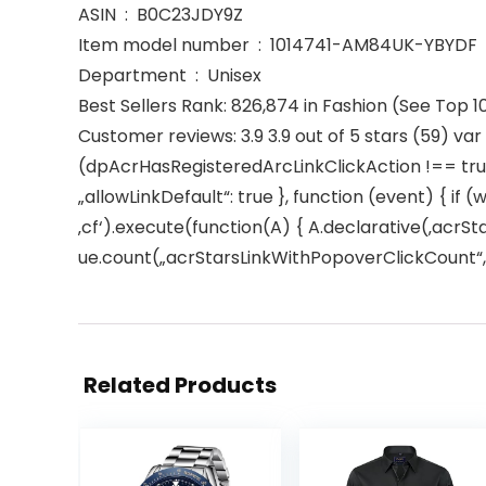
ASIN ‏ : ‎ B0C23JDY9Z
Item model number ‏ : ‎ 1014741-AM84UK-YBYDF
Department ‏ : ‎ Unisex
Best Sellers Rank: 826,874 in Fashion (See Top 1
Customer reviews: 3.9 3.9 out of 5 stars (59) va
(dpAcrHasRegisteredArcLinkClickAction !== true)
„allowLinkDefault“: true }, function (event) { if (
‚cf‘).execute(function(A) { A.declarative(‚acrStar
ue.count(„acrStarsLinkWithPopoverClickCount“, (u
Related Products