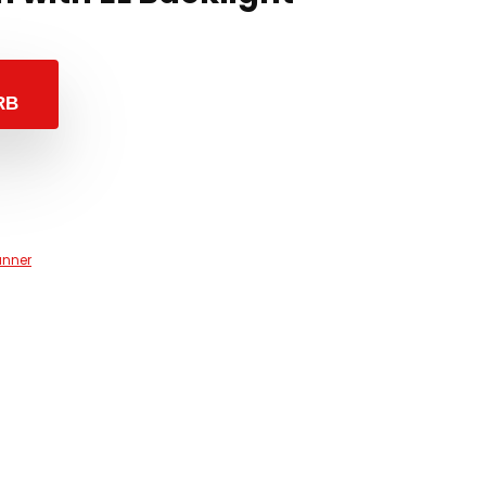
RB
änner