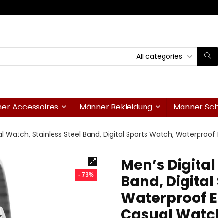
All categories
er Accessoires
Männer Bekleidung
Männer Sc
al Watch, Stainless Steel Band, Digital Sports Watch, Waterproof
Men’s Digital
- 73%
Band, Digital
Waterproof E
Casual Watch