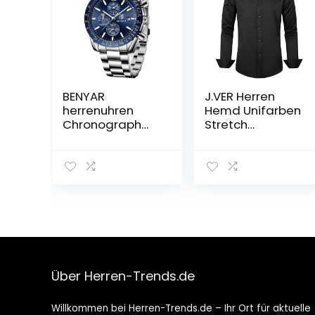
BENYAR
J.VER Herren
herrenuhren
Hemd Unifarben
Chronograph
Stretch
Analogue
Langarm
Quartz
männer
Armbanduhr für
Hemden
männer
Regular fit
Lederband
Herrenhemden
Herren Fashion
Freizeithemden
Business Sport
Bügelleichtes
Design 30M
Businesshemd
wasserdicht
Anzug Hemd
Elegantes
Über Herren-Trends.de
Geschenk für
männer
Willkommen bei Herren-Trends.de – Ihr Ort für aktuelle