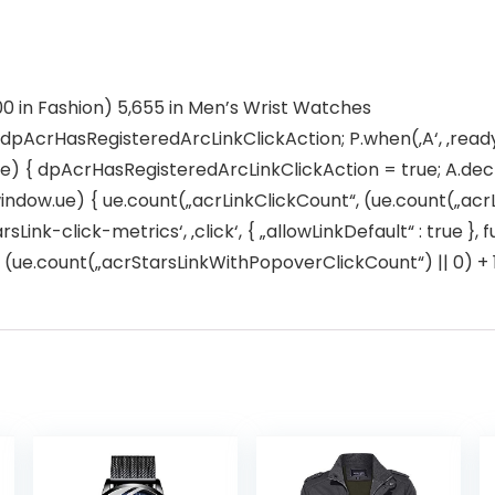
00 in Fashion) 5,655 in Men’s Wrist Watches
r dpAcrHasRegisteredArcLinkClickAction; P.when(‚A‘, ‚ready
 { dpAcrHasRegisteredArcLinkClickAction = true; A.declarat
window.ue) { ue.count(„acrLinkClickCount“, (ue.count(„acrLink
sLink-click-metrics‘, ‚click‘, { „allowLinkDefault“ : true },
e.count(„acrStarsLinkWithPopoverClickCount“) || 0) + 1); 