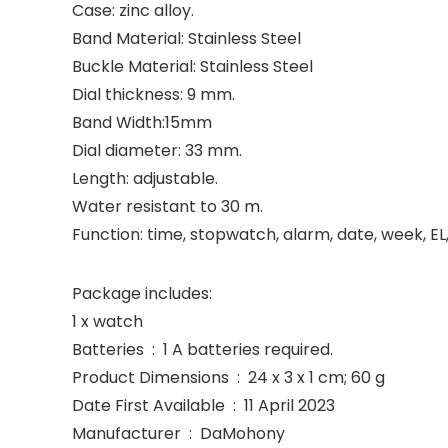
Case: zinc alloy.
Band Material: Stainless Steel
Buckle Material: Stainless Steel
Dial thickness: 9 mm.
Band Width:15mm
Dial diameter: 33 mm.
Length: adjustable.
Water resistant to 30 m.
Function: time, stopwatch, alarm, date, week, EL
Package includes:
1 x watch
Batteries ‏ : ‎ 1 A batteries required.
Product Dimensions ‏ : ‎ 24 x 3 x 1 cm; 60 g
Date First Available ‏ : ‎ 11 April 2023
Manufacturer ‏ : ‎ DaMohony