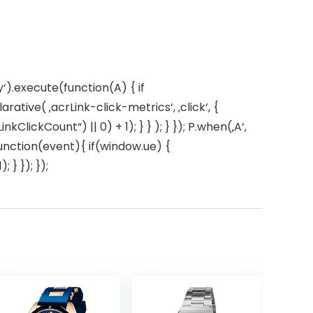
‘).execute(function(A) { if
ive( ‚acrLink-click-metrics‘, ‚click‘, {
ClickCount“) || 0) + 1); } } ); } }); P.when(‚A‘,
 function(event){ if(window.ue) {
} }); });