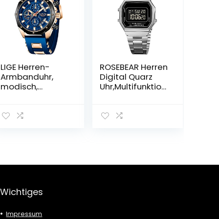
LIGE Herren-
ROSEBEAR Herren
Armbanduhr,
Digital Quarz
modisch,
Uhr,Multifunktion
Chronograph,
ales Herren
Edelstahl,
Elektronische
wasserdicht,
Armbanduhr,Wa
analog, Quarz,
sserdichtesLED
beleuchtet,
Back Light
großes
Business Uhr,
Zifferblatt,
Edelstahlarmba
Sport, Klassische
nd
Uhr
Wichtiges
Impressum