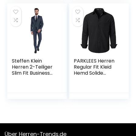
Steffen Klein
PARKLEES Herren
Herren 2-Teiliger
Regular Fit Kleid
Slim Fit Business
Hemd Solide
Anzug Smoking 2-
Faltenfrei Langarm
Knopf Sakko
Casual Business
Button Up Hemden
mit Tasche
Über Herren-Trends.de