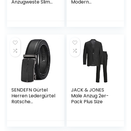
Anzugweste Slim
Modern
fit V-Ausschnitt
Herrenanzug 3-
Ärmellose mit 5
Teilig Sakko Hose
Knöpfen Gilet
Weste für Business
Business Casual
Hochzeit
Klassisch Basic
Männer
Anzugweste für
Herren
SENDEFN Gürtel
JACK & JONES
Herren Ledergürtel
Male Anzug 2er-
Ratsche
Pack Plus Size
Automatikschließe
Business Anzug
Gürtel für Männer
3,5cm Breit