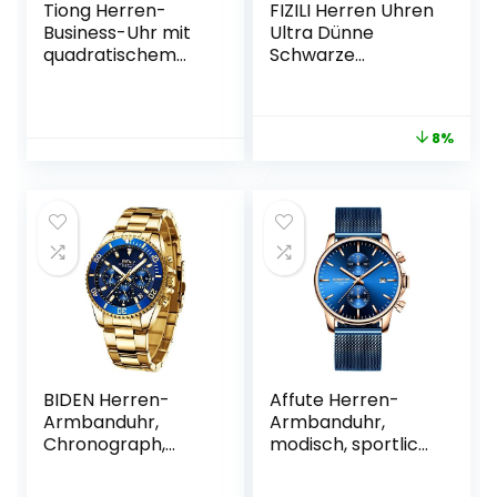
Tiong Herren-
FIZILI Herren Uhren
Business-Uhr mit
Ultra Dünne
quadratischem
Schwarze
Achteck-Design,
Minimalistische
wasserdichte
Quartz mit
leuchtende
Milanese Mesh
8%
Quarzuhr für
Edelstahl
Herren, Datums-
Quarzuhr aus
Edelstahl für
Herren
BIDEN Herren-
Affute Herren-
Armbanduhr,
Armbanduhr,
Chronograph,
modisch, sportlich,
Edelstahl,
Quarz, analog,
wasserdicht,
schwarzes Mesh,