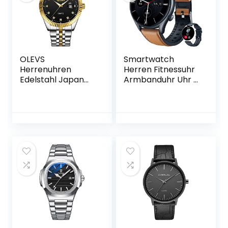
OLEVS
Smartwatch
Herrenuhren
Herren Fitnessuhr
Edelstahl Japan
Armbanduhr Uhr –
Quarz Datum
1,32 Zoll Runde
Business Klassisch
Männer Sportuhr
Leuchtend Uhren
Wasserdicht ip68
für Männer
Schrittzähler
Blutdruckmessung
Pulsmesser
Kalorienzähler
Bluetooth
Kompatibel
Android mit ios
(Braun)