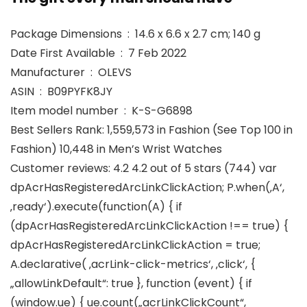
Package Dimensions ‏ : ‎ 14.6 x 6.6 x 2.7 cm; 140 g
Date First Available ‏ : ‎ 7 Feb 2022
Manufacturer ‏ : ‎ OLEVS
ASIN ‏ : ‎ B09PYFK8JY
Item model number ‏ : ‎ K-S-G6898
Best Sellers Rank: 1,559,573 in Fashion (See Top 100 in
Fashion) 10,448 in Men’s Wrist Watches
Customer reviews: 4.2 4.2 out of 5 stars (744) var
dpAcrHasRegisteredArcLinkClickAction; P.when(‚A‘,
‚ready‘).execute(function(A) { if
(dpAcrHasRegisteredArcLinkClickAction !== true) {
dpAcrHasRegisteredArcLinkClickAction = true;
A.declarative( ‚acrLink-click-metrics‘, ‚click‘, {
„allowLinkDefault“: true }, function (event) { if
(window.ue) { ue.count(„acrLinkClickCount“,