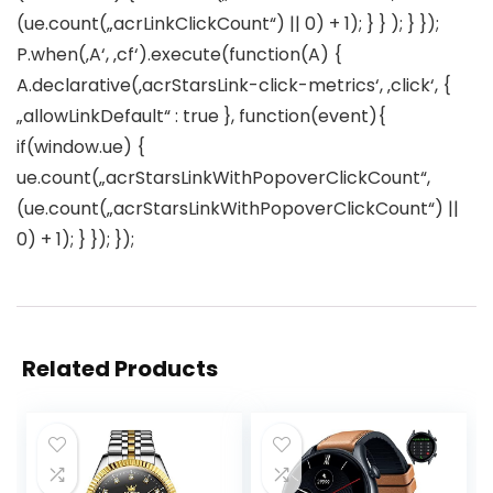
(ue.count(„acrLinkClickCount“) || 0) + 1); } } ); } });
P.when(‚A‘, ‚cf‘).execute(function(A) {
A.declarative(‚acrStarsLink-click-metrics‘, ‚click‘, {
„allowLinkDefault“ : true }, function(event){
if(window.ue) {
ue.count(„acrStarsLinkWithPopoverClickCount“,
(ue.count(„acrStarsLinkWithPopoverClickCount“) ||
0) + 1); } }); });
Related Products