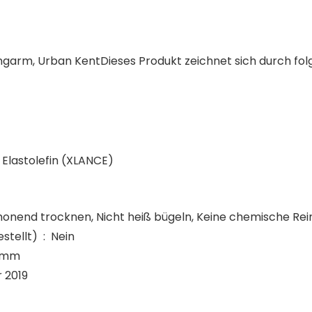
ngarm, Urban Kent
Dieses Produkt zeichnet sich durch fo
Elastolefin (XLANCE)
honend trocknen, Nicht heiß bügeln, Keine chemische Rei
Auslaufartikel (Produktion durch Hersteller eingestellt) ‏ : ‎ Nein
0 Gramm
 November 2019