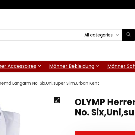
All categories
er Accessoires
Männer Bekleidung
Männer Sc
emd Langarm No. Six,Uni,super Slim,Urban Kent
OLYMP Herre
No. Six,Uni,s