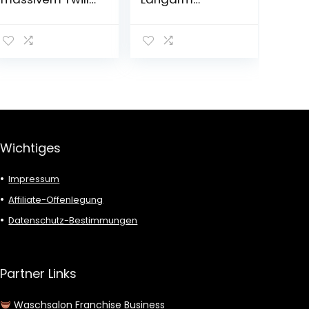
klassische
Luxor,Uni,modern
Passform,
fit,Global Kent
schmale
Passform,
langärmelig, mit
Tasche
Wichtiges
Impressum
Affiliate-Offenlegung
Datenschutz-Bestimmungen
Partner Links
Waschsalon Franchise Business