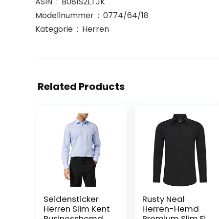
ASIN ‏ : ‎ B081S2LTJK
Modellnummer ‏ : ‎ 0774/64/18
Kategorie ‏ : ‎ Herren
Related Products
Seidensticker
Rusty Neal
Herren Slim Kent
Herren-Hemd
Businesshemd
Premium Slim Fit