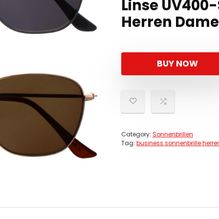
Linse UV400-
Herren Dame
BUY NOW
Category:
Sonnenbrillen
Tag:
business sonnenbrille herre