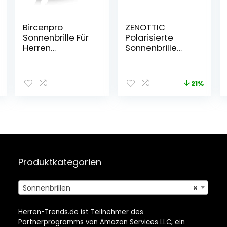
Bircenpro
ZENOTTIC
Sonnenbrille Für
Polarisierte
Herren
Sonnenbrille
Polarisiert: UV
Herren Leichte
Schutz
TR90 Rahmen
Kohlefaser
UV400 Schutz
21%
Temple
Quadrat
Sonnenbrille Für
Sonnenbrillen
Sport und
Fahren
Produktkategorien
Sonnenbrillen
×
Herren-Trends.de ist Teilnehmer des
Partnerprogramms von Amazon Services LLC, ein