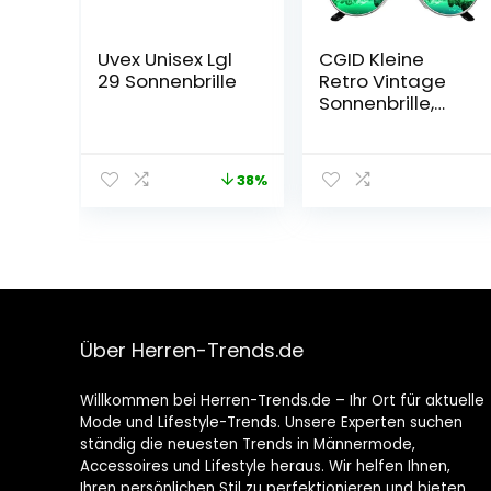
Uvex Unisex Lgl
CGID Kleine
29 Sonnenbrille
Retro Vintage
Sonnenbrille,
inspiriert von
Lennon,
polarisiert mit
38%
rundem
Metallrahmen,
für Frauen und
Männer E01
Über Herren-Trends.de
Willkommen bei Herren-Trends.de – Ihr Ort für aktuelle
Mode und Lifestyle-Trends. Unsere Experten suchen
ständig die neuesten Trends in Männermode,
Accessoires und Lifestyle heraus. Wir helfen Ihnen,
Ihren persönlichen Stil zu perfektionieren und bieten