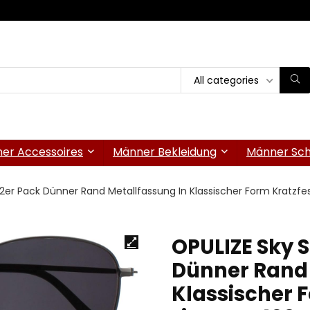
All categories
er Accessoires
Männer Bekleidung
Männer Sc
 2er Pack Dünner Rand Metallfassung In Klassischer Form Kratzf
OPULIZE Sky S
Dünner Rand 
Klassischer 