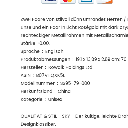
Zwei Paare von stilvoll dünn umrandet Herren /
Linse und ein Paar in Licht Roségold mit dark c
rechteckiger Metalllrahmen mit Metalllscharnier
Stärke +0.00.
Sprache ‏ : ‎ Englisch
Produktabmessungen ‏ : ‎ 19,1 x 13,89 x 2,8
Hersteller ‏ : ‎ Rowalk Holdings Ltd
ASIN ‏ : ‎ B07VTQXK5L
Modellnummer ‏ : ‎ SS95-79-000
Herkunftsland ‏ : ‎ China
Kategorie ‏ : ‎ Unisex
QUALITÄT & STIL – SKY – Der kultige, leichte 
Designklassiker.