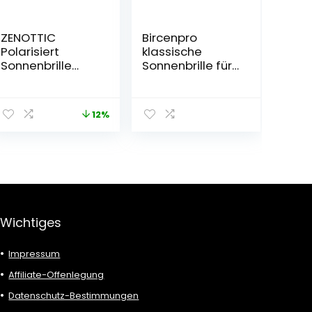
ZENOTTIC
Bircenpro
Polarisiert
klassische
Sonnenbrille
Sonnenbrille für
Herren Leichte
Herren
TR90 Rahmen
Polarisiert: UV
UV400 Schutz
Schutz Modische
12%
Quadrat
Sonnenbrille
Sonnenbrille
zum Fahren und
Angeln mit
Metall-Al-Mg-
Rahmen
Wichtiges
Impressum
Affiliate-Offenlegung
Datenschutz-Bestimmungen