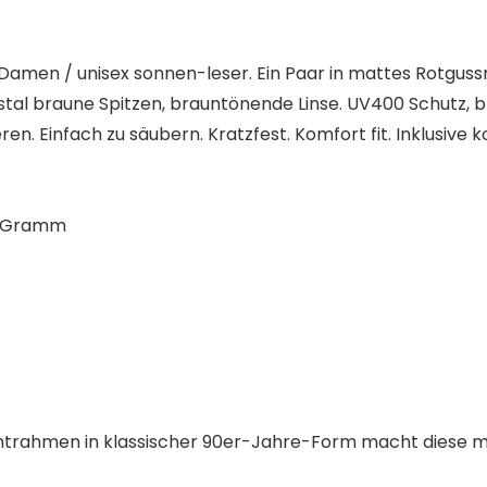
 Damen / unisex sonnen-leser. Ein Paar in mattes Rotgus
rystal braune Spitzen, brauntönende Linse. UV400 Schutz,
en. Einfach zu säubern. Kratzfest. Komfort fit. Inklusive
9 cm; 70 Gramm
Drahtrahmen in klassischer 90er-Jahre-Form macht diese 