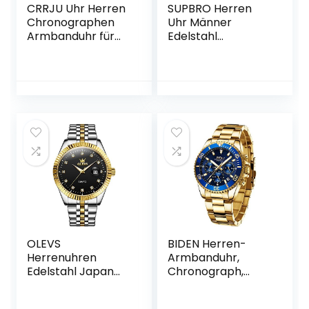
CRRJU Uhr Herren
SUPBRO Herren
Chronographen
Uhr Männer
Armbanduhr für
Edelstahl
Männer
Wasserdicht
Wasserdicht
Designer
Edelstahlarmband
Armbanduhr
Business Analog
Analog Datum
Quarzuhr Mann
Business Uhr
Uhren
Metall-Armband
OLEVS
BIDEN Herren-
Herrenuhren
Armbanduhr,
Edelstahl Japan
Chronograph,
Quarz Datum
Edelstahl,
Business Klassisch
wasserdicht,