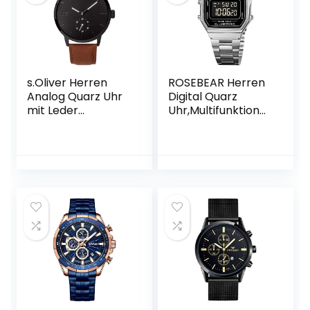
s.Oliver Herren
ROSEBEAR Herren
Analog Quarz Uhr
Digital Quarz
mit Leder
Uhr,Multifunktional
Armband
es Herren
Elektronische
Armbanduhr,Wass
erdichtesLED Back
Light Business Uhr,
Edelstahlarmband