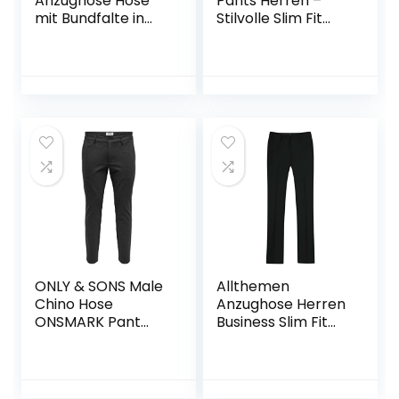
Anzughose Hose
Pants Herren –
mit Bundfalte in
Stilvolle Slim Fit
vielen
Herren Hosen
verschiedenen
Stretch – Hosen
Größen
Herren Stretch –
Angenehme
Praktische Männer
Hosen für Business
& Freizeit –
Bequeme
Stoffhose Herren
ONLY & SONS Male
Allthemen
Chino Hose
Anzughose Herren
ONSMARK Pant
Business Slim Fit
GW 0209 NOOS
Herrenhose
Straight Anzug
Hochzeit Hose