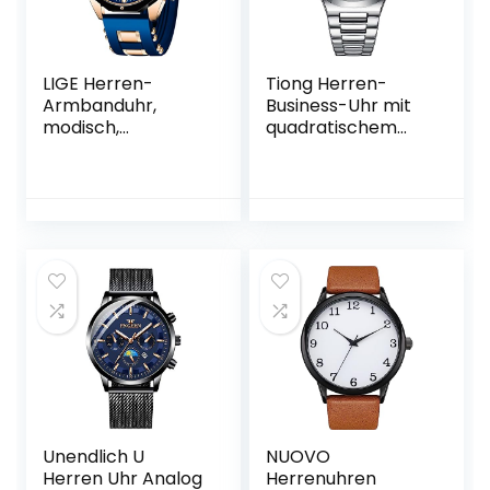
LIGE Herren-
Tiong Herren-
Armbanduhr,
Business-Uhr mit
modisch,
quadratischem
Chronograph,
Achteck-Design,
Edelstahl,
wasserdichte
wasserdicht,
leuchtende
analog, Quarz,
Quarzuhr für
beleuchtet,
Herren, Datums-
großes Zifferblatt,
Quarzuhr aus
Sport, Klassische
Edelstahl für
Uhr
Herren
Unendlich U
NUOVO
Herren Uhr Analog
Herrenuhren