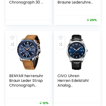
Chronograph 30 M
Braune Lederuhren
Wasserdicht Quarz
für Männer
Uhr Armbanduhr
Analoge Quarz
Nachleuchtende
wasserdichte
20%
Multifunktionsziffer
Armbanduhren für
blättern Kalender
Männer Mode
Stoppuhr für Mann
Geschäft
Business Uhren mit
Edelstahlgewebe
BENYAR herrenuhr
CIVO Uhren
Braun Leder Strap
Herren Edelstahl
Chronograph
Analog
Quarz Uhr Männer
Armbanduhr
Datum Kalender
Herren
Wasserdicht
Wasserdicht
12%
Armbanduhr
Leuchtend Datum