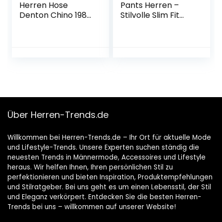
Herren Hose
Pants Herren –
Denton Chino 1985
Stilvolle Slim Fit
Pima Cotton Chino
Herren Hosen
Stretch – Hosen
Herren Stretch –
Angenehme
Praktische Männer
Hosen für Business
& Freizeit –
Bequeme
Stoffhose Herren
Über Herren-Trends.de
Willkommen bei Herren-Trends.de – Ihr Ort für aktuelle Mode
und Lifestyle-Trends. Unsere Experten suchen ständig die
neuesten Trends in Männermode, Accessoires und Lifestyle
heraus. Wir helfen Ihnen, Ihren persönlichen Stil zu
perfektionieren und bieten Inspiration, Produktempfehlungen
und Stilratgeber. Bei uns geht es um einen Lebensstil, der Stil
und Eleganz verkörpert. Entdecken Sie die besten Herren-
Trends bei uns – willkommen auf unserer Website!