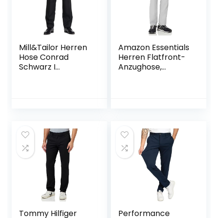
Mill&Tailor Herren
Amazon Essentials
Hose Conrad
Herren Flatfront-
Schwarz I
Anzughose,
Schwarze Hose
Schmale Passform
Herren I Baukasten
System I Hose für
Männer mit
angenehmen Fit I
Auch für kräftige
Männer
Tommy Hilfiger
Performance