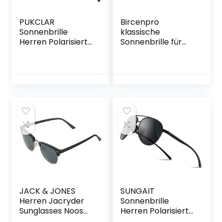
PUKCLAR
Bircenpro
Sonnenbrille
klassische
Herren Polarisierte
Sonnenbrille für
TR90 Rahmen
Herren Polarisiert:
UV400
UV Schutz
Rechteckige
Modische
Vintage Sport im
Sonnenbrille zum
Freien Golf
Fahren und Angeln
Radfahren Angeln
mit Metall-Al-Mg-
Wandern Eyewear
Rahmen
JACK & JONES
SUNGAIT
Herren Jacryder
Sonnenbrille
Sunglasses Noos
Herren Polarisierte
Sonnenbrille
Pilotenbrille