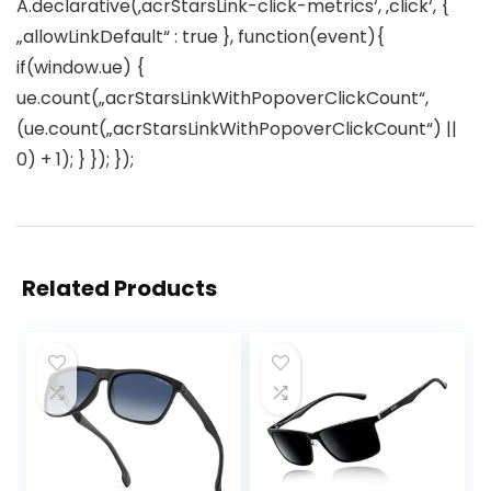
A.declarative(‚acrStarsLink-click-metrics‘, ‚click‘, {
„allowLinkDefault“ : true }, function(event){
if(window.ue) {
ue.count(„acrStarsLinkWithPopoverClickCount“,
(ue.count(„acrStarsLinkWithPopoverClickCount“) ||
0) + 1); } }); });
Related Products