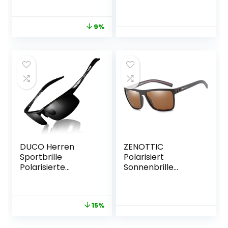
Herren
Metallrahmen
9%
UV400-schutz
SGT289
DUCO Herren
ZENOTTIC
Sportbrille
Polarisiert
Polarisierte
Sonnenbrille
Sonnenbrille
Herren Leichte
Fahrerbrille
TR90 Rahmen
Ultraleichte Al-Mg
UV400 Schutz
15%
Metallrahmen
Quadrat
UV400-Schutz
Sonnenbrille