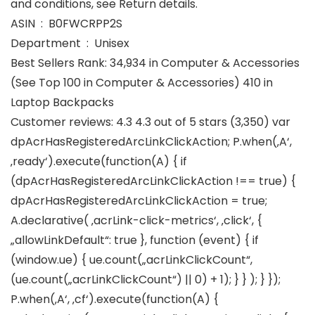
and conditions, see Return details.
ASIN ‏ : ‎ B0FWCRPP2S
Department ‏ : ‎ Unisex
Best Sellers Rank: 34,934 in Computer & Accessories
(See Top 100 in Computer & Accessories) 410 in
Laptop Backpacks
Customer reviews: 4.3 4.3 out of 5 stars (3,350) var
dpAcrHasRegisteredArcLinkClickAction; P.when(‚A‘,
‚ready‘).execute(function(A) { if
(dpAcrHasRegisteredArcLinkClickAction !== true) {
dpAcrHasRegisteredArcLinkClickAction = true;
A.declarative( ‚acrLink-click-metrics‘, ‚click‘, {
„allowLinkDefault“: true }, function (event) { if
(window.ue) { ue.count(„acrLinkClickCount“,
(ue.count(„acrLinkClickCount“) || 0) + 1); } } ); } });
P.when(‚A‘, ‚cf‘).execute(function(A) {